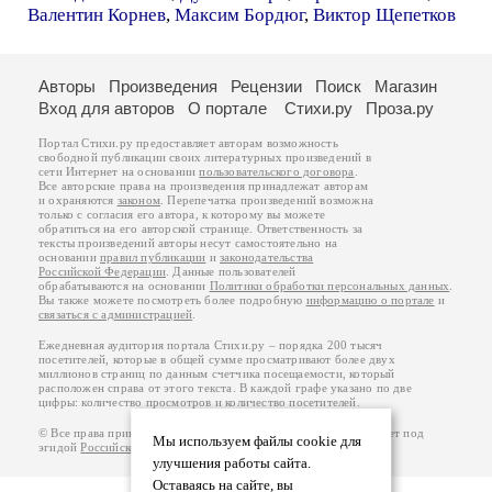
Валентин Корнев
,
Максим Бордюг
,
Виктор Щепетков
Авторы
Произведения
Рецензии
Поиск
Магазин
Вход для авторов
О портале
Стихи.ру
Проза.ру
Портал Стихи.ру предоставляет авторам возможность
свободной публикации своих литературных произведений в
сети Интернет на основании
пользовательского договора
.
Все авторские права на произведения принадлежат авторам
и охраняются
законом
. Перепечатка произведений возможна
только с согласия его автора, к которому вы можете
обратиться на его авторской странице. Ответственность за
тексты произведений авторы несут самостоятельно на
основании
правил публикации
и
законодательства
Российской Федерации
. Данные пользователей
обрабатываются на основании
Политики обработки персональных данных
.
Вы также можете посмотреть более подробную
информацию о портале
и
связаться с администрацией
.
Ежедневная аудитория портала Стихи.ру – порядка 200 тысяч
посетителей, которые в общей сумме просматривают более двух
миллионов страниц по данным счетчика посещаемости, который
расположен справа от этого текста. В каждой графе указано по две
цифры: количество просмотров и количество посетителей.
© Все права принадлежат авторам, 2000-2026. Портал работает под
Мы используем файлы cookie для
эгидой
Российского союза писателей
.
18+
улучшения работы сайта.
Оставаясь на сайте, вы