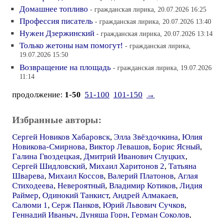
Домашнее топливо
- гражданская лирика, 20.07.2026 16:25
Профессия писатель
- гражданская лирика, 20.07.2026 13:40
Нужен Дзержинский
- гражданская лирика, 20.07.2026 13:14
Только жетоны нам помогут!
- гражданская лирика,
19.07.2026 15:50
Возвращение на площадь
- гражданская лирика, 19.07.2026
11:14
продолжение:
1-50
51-100
101-150
→
Избранные авторы:
Сергей Новиков Хабаровск
,
Элла Звёздочкина
,
Юлия
Новикова-Смирнова
,
Виктор Левашов
,
Борис Ясный
,
Галина Гвоздецкая
,
Дмитрий Иванович Слуцких
,
Сергей Шидловский
,
Михаил Харитонов 2
,
Татьяна
Шварева
,
Михаил Коссов
,
Валерий Платонов
,
Аглая
Стиходеева
,
Невероятный
,
Владимир Котиков
,
Лидия
Раймер
,
Одинокий Танкист
,
Андрей Алмакаев
,
Салюми 1
,
Серж Панков
,
Юрий Львович Сучков
,
Геннадий Иваныч
,
Дуняша Горн
,
Герман Соколов
,