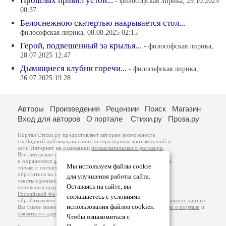
Прошлых правил устои...
- философская лирика, 29.10.2025
00:37
Белоснежною скатертью накрывается стол...
-
философская лирика, 08.08.2025 02:15
Герой, подвешенный за крылья...
- философская лирика,
28.07.2025 12:47
Дымящиеся клубни горечи...
- философская лирика,
26.07.2025 19:28
Авторы
Произведения
Рецензии
Поиск
Магазин
Вход для авторов
О портале
Стихи.ру
Проза.ру
Портал Стихи.ру предоставляет авторам возможность
свободной публикации своих литературных произведений в
сети Интернет на основании
пользовательского договора
.
Все авторские права на произведения принадлежат авторам
и охраняются
законом
. Перепечатка произведений возможна
Мы используем файлы cookie
только с согласия его автора, к которому вы можете
обратиться на его авторской странице. Ответственность за
для улучшения работы сайта.
тексты произведений авторы несут самостоятельно на
Оставаясь на сайте, вы
основании
правил публикации
и
законодательства
Российской Федерации
. Данные пользователей
соглашаетесь с условиями
обрабатываются на основании
Политики обработки персональных данных
.
использования файлов cookies.
Вы также можете посмотреть более подробную
информацию о портале
и
связаться с администрацией
.
Чтобы ознакомиться с