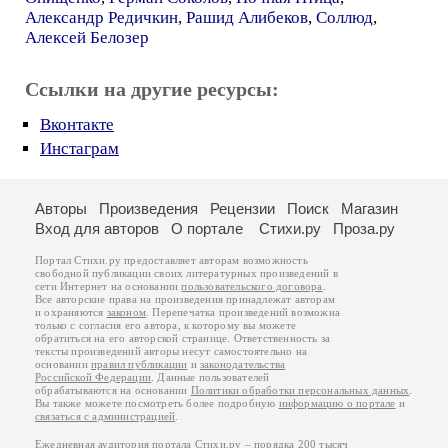
Александр Редичкин
,
Рашид Алибеков
,
Соллюд
,
Алексей Белозер
Ссылки на другие ресурсы:
Вконтакте
Инстаграм
Авторы
Произведения
Рецензии
Поиск
Магазин
Вход для авторов
О портале
Стихи.ру
Проза.ру
Портал Стихи.ру предоставляет авторам возможность
свободной публикации своих литературных произведений в
сети Интернет на основании
пользовательского договора
.
Все авторские права на произведения принадлежат авторам
и охраняются
законом
. Перепечатка произведений возможна
только с согласия его автора, к которому вы можете
обратиться на его авторской странице. Ответственность за
тексты произведений авторы несут самостоятельно на
основании
правил публикации
и
законодательства
Российской Федерации
. Данные пользователей
обрабатываются на основании
Политики обработки персональных данных
.
Вы также можете посмотреть более подробную
информацию о портале
и
связаться с администрацией
.
Ежедневная аудитория портала Стихи.ру – порядка 200 тысяч