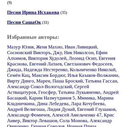
(9)
Песни Ирина Исхакова
(35)
Песни СашаОк
(11)
Избранные авторы:
Мазур Юлия
,
Женя Махно
,
Иван Ливицкий
,
Сосновский Викторъ
,
Джу
,
Ник Николсон
,
Ефим
Алхимов
,
Виктория Худолей
,
Леонид Осип
,
Евгения
Краснова
,
Евгений Латаев
,
Светланович Федосеев
,
Джида
,
Надежда Нестеренко
,
Кольниченко Николай
,
Семён Кац
,
Максим Бордюг
,
Илья Казаков-Волжанин
,
Вирту Динго
,
Марен
,
Паша Броский
,
Татьяна Гассан
,
Александр Сокол-Вологодский
,
Сергей
Аствацатуров
,
Геосфер
,
Татьяна Лукьяненко
,
Андрей
Басацкий
,
Карим Назмутдинов 5
,
Мммика
,
Марина
Кладничкина
,
Дина Лебедева
,
Лара Кочубеева
,
Андрей Велигоша
,
Лидия Дунай
,
Евгений Глушаков
,
Александр Фомичев
,
Алексей Амельченко 47
,
Крис
Аивер
,
Виктор Левашов
,
Сола Монова
,
Александр
Онищенко
,
Герман Соколов
,
Ночная Птица
,