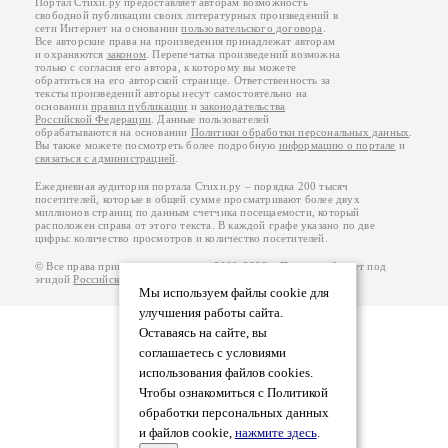
Портал Стихи.ру предоставляет авторам возможность
свободной публикации своих литературных произведений в
сети Интернет на основании
пользовательского договора
.
Все авторские права на произведения принадлежат авторам
и охраняются
законом
. Перепечатка произведений возможна
только с согласия его автора, к которому вы можете
обратиться на его авторской странице. Ответственность за
тексты произведений авторы несут самостоятельно на
основании
правил публикации
и
законодательства
Российской Федерации
. Данные пользователей
обрабатываются на основании
Политики обработки персональных данных
.
Вы также можете посмотреть более подробную
информацию о портале
и
связаться с администрацией
.
Ежедневная аудитория портала Стихи.ру – порядка 200 тысяч
посетителей, которые в общей сумме просматривают более двух
миллионов страниц по данным счетчика посещаемости, который
расположен справа от этого текста. В каждой графе указано по две
цифры: количество просмотров и количество посетителей.
© Все права принадлежат авторам, 2000-2026. Портал работает под
эгидой
Российского союза писателей
.
18+
Мы используем файлы cookie для
улучшения работы сайта.
Оставаясь на сайте, вы
соглашаетесь с условиями
использования файлов cookies.
Чтобы ознакомиться с Политикой
обработки персональных данных
и файлов cookie,
нажмите здесь
.