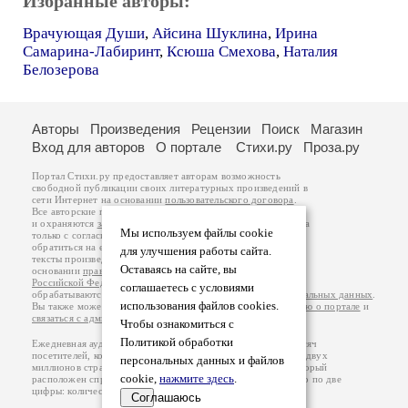
Избранные авторы:
Врачующая Души
,
Айсина Шуклина
,
Ирина
Самарина-Лабиринт
,
Ксюша Смехова
,
Наталия
Белозерова
Авторы
Произведения
Рецензии
Поиск
Магазин
Вход для авторов
О портале
Стихи.ру
Проза.ру
Портал Стихи.ру предоставляет авторам возможность
свободной публикации своих литературных произведений в
сети Интернет на основании
пользовательского договора
.
Все авторские права на произведения принадлежат авторам
и охраняются
законом
. Перепечатка произведений возможна
Мы используем файлы cookie
только с согласия его автора, к которому вы можете
обратиться на его авторской странице. Ответственность за
для улучшения работы сайта.
тексты произведений авторы несут самостоятельно на
Оставаясь на сайте, вы
основании
правил публикации
и
законодательства
Российской Федерации
. Данные пользователей
соглашаетесь с условиями
обрабатываются на основании
Политики обработки персональных данных
.
использования файлов cookies.
Вы также можете посмотреть более подробную
информацию о портале
и
связаться с администрацией
.
Чтобы ознакомиться с
Политикой обработки
Ежедневная аудитория портала Стихи.ру – порядка 200 тысяч
посетителей, которые в общей сумме просматривают более двух
персональных данных и файлов
миллионов страниц по данным счетчика посещаемости, который
cookie,
нажмите здесь
.
расположен справа от этого текста. В каждой графе указано по две
цифры: количество просмотров и количество посетителей.
Соглашаюсь