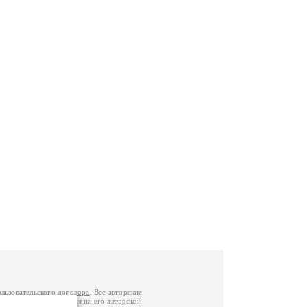
ользовательского договора
. Все авторские
у вы можете обратиться на его авторской