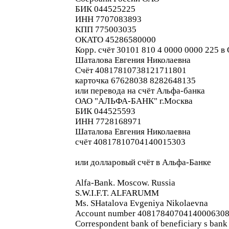
БИК 044525225
ИНН 7707083893
КПП 775003035
ОКАТО 45286580000
Корр. счёт 30101 810 4 0000 0000 225
Шаталова Евгения Николаевна
Счёт 40817810738121711801
карточка 67628038 8282648135
или перевода на счёт Альфа-банка
ОАО "АЛЬФА-БАНК" г.Москва
БИК 044525593
ИНН 7728168971
Шаталова Евгения Николаевна
счёт 40817810704140015303
или долларовый счёт в Альфа-Банке
Alfa-Bank. Moscow. Russia
S.W.I.F.T. ALFARUMM
Ms. SHatalova Evgeniya Nikolaevna
Account number 4081784070414000630
Correspondent bank of beneficiary s bank