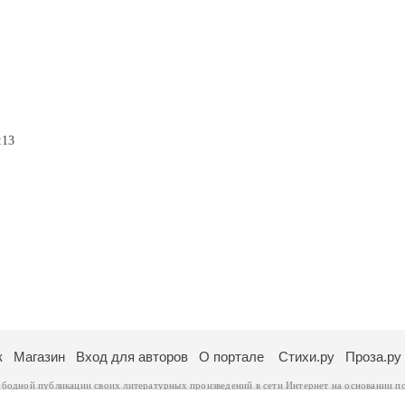
:13
к
Магазин
Вход для авторов
О портале
Стихи.ру
Проза.ру
ободной публикации своих литературных произведений в сети Интернет на основании
п
ся
законом
. Перепечатка произведений возможна только с согласия его автора, к котором