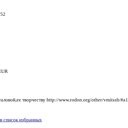
652
1EUR
овой,ее творчеству http://www.rodon.org/other/vmitssh/#a
в список избранных