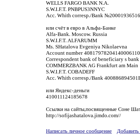
WELLS FARGO BANK N.A.
S.W.I.F.T. PNBPUS3NNYC
Acc. Whith corresp./Bank №2000193651
или счёт в евро в Альфа-Банке
Alfa-Bank. Moscow. Russia
S.W.I.F.T. ALFARUMM
Ms. SHatalova Evgeniya Nikolaevna
Account number 40817978204140006110
Correspondent bank of beneficiary s bank
COMMERZBANK AG Frankfurt am Main
S.W.I.F.T. COBADEFF
Acc. Whith corresp./Bank 40088689450
или Яндекс-деньги
410011124185678
Ссылки на сайты,посвященные Соне Шатал
http://sofijashatalova.jimdo.com//
Написать личное сообщение
Добавить 