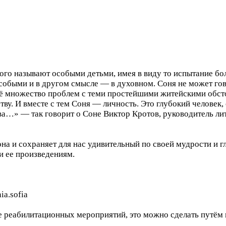
кого называют особыми детьми, имея в виду то испытание бо
особыми и в другом смысле — в духовном. Соня не может го
неё множество проблем с теми простейшими житейскими обст
ству. И вместе с тем Соня — личность. Это глубокий челове
а…» — так говорит о Соне Виктор Кротов, руководитель ли
она и сохраняет для нас удивительный по своей мудрости и
и ее произведениям.
ia.sofia
те реабилитационных мероприятий, это можно сделать путём