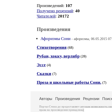
Произведений:
107
Получено рецензий
:
40
Читателей
:
20172
Произведения
Афоризмы Сони
- афоризмы, 06.05.2015 07
Стихотворения
(68)
Рубаи, хокку, верлибр
(20)
Эссе
(4)
Сказки
(7)
Проза и школьные работы Сони.
(7)
Авторы
Произведения
Рецензии
Поис
Портал Стихи.ру предоставляет авторам возможность св
права на произведения принадлежат авторам и охраняют