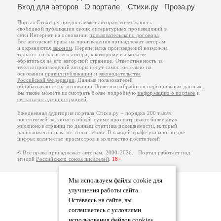
Вход для авторов
О портале
Стихи.ру
Проза.ру
Портал Стихи.ру предоставляет авторам возможность
свободной публикации своих литературных произведений в
сети Интернет на основании
пользовательского договора
.
Все авторские права на произведения принадлежат авторам
и охраняются
законом
. Перепечатка произведений возможна
только с согласия его автора, к которому вы можете
обратиться на его авторской странице. Ответственность за
тексты произведений авторы несут самостоятельно на
основании
правил публикации
и
законодательства
Российской Федерации
. Данные пользователей
обрабатываются на основании
Политики обработки персональных данных
.
Вы также можете посмотреть более подробную
информацию о портале
и
связаться с администрацией
.
Ежедневная аудитория портала Стихи.ру – порядка 200 тысяч
посетителей, которые в общей сумме просматривают более двух
миллионов страниц по данным счетчика посещаемости, который
расположен справа от этого текста. В каждой графе указано по две
цифры: количество просмотров и количество посетителей.
© Все права принадлежат авторам, 2000-2026. Портал работает под
эгидой
Российского союза писателей
.
18+
Мы используем файлы cookie для
улучшения работы сайта.
Оставаясь на сайте, вы
соглашаетесь с условиями
использования файлов cookies.