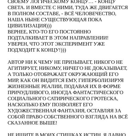
СВОЕМУ ЛОГИЧЕСКОМУ КОНЦУ… - КОНЦУ
СВЕТА. И ВМЕСТЕ С НИМИ, ТУДА ЖЕ ДВИГАЕТСЯ
В ПОЛНОМ СОСТАВЕ, - ВСЁ ЧЕЛОВЕЧЕСТВО,
НАША НЫНЕ СУЩЕСТВУЮЩАЯ ПОКА
ЦИВИЛИЗАЦИЯ)))
ВЕРНЕЕ, КТО-ТО ЕГО ПОСТОЯННО
ПОДТАЛКИВАЕТ В ЭТОМ НАПРАВЛЕНИИ!
УВЕРЕН, ЧТО ЭТОТ ЭКСПЕРИМЕНТ УЖЕ
ПОДХОДИТ К КОНЦУ!)))
АВТОР НИ К ЧЕМУ НЕ ПРИЗЫВАЕТ, НИКОГО НЕ
АГИТИРУЕТ, НИКОМУ, НИЧЕГО НЕ ДОКАЗЫВАЕТ,
А ТОЛЬКО ОТОБРАЖАЕТ ОКРУЖАЮЩИЙ ЕГО
МИР, КАК ОН ВИДИТСЯ ЕМУ, ГИПЕРБОЛИЗИРУЯ
ЖИЗНЕННЫЕ РЕАЛИИ, ПОДАВАЯ ИХ В ФОРМЕ
ПРИЧУДЛИВОГО, ИНОГДА ФАНТАСТИЧЕСКОГО
СОЦИАЛЬНОГО САТИРИЧЕСКОГО ГРОТЕСКА,
НАСКОЛЬКО ЕМУ ПОЗВОЛЯЕТ ЕГО
ХУДОЖЕСТВЕННАЯ ФАНТАЗИЯ, ОСТАВЛЯЯ ЗА
СОБОЙ ПРАВО СОБСТВЕННОГО ВЗГЛЯДА НА ВСЁ
СКАЗАННОЕ ВЫШЕ!
НЕ ИЩИТЕ В МОИХ СТИШКАХ ИСТИН, Я ДАВНО