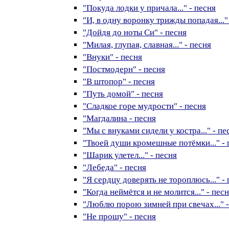
"Покуда лодки у причала..." - песня
"И, в одну воронку трижды попадая..."
"Дойдя до ноты Си" - песня
"Милая, глупая, славная..." - песня
"Внуки" - песня
"Постмодерн" - песня
"В штопор" - песня
"Путь домой" - песня
"Сладкое горе мудрости" - песня
"Магдалина - песня
"Мы с внуками сидели у костра..." - пе
"Твоей души кромешные потёмки..." - 
"Шарик улетел..." - песня
"Лебеда" - песня
"Я сердцу доверять не тороплюсь..." -
"Когда неймётся и не молится..." - пес
"Люблю порою зимней при свечах..." -
"Не прошу" - песня