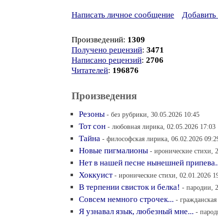
Написать личное сообщение
Добавить 
Произведений:
1309
Получено рецензий
:
3471
Написано рецензий
:
2706
Читателей
:
196876
Произведения
Резоны
- без рубрики, 30.05.2026 10:45
Тот сон
- любовная лирика, 02.05.2026 17:03
Тайна
- философская лирика, 06.02.2026 09:2
Новые пигмалионы
- иронические стихи, 2
Нет в нашей песне нынешней припева..
Хоккуист
- иронические стихи, 02.01.2026 1
В терпении свисток и белка!
- пародии, 
Совсем немного строчек...
- гражданская
Я узнавал язык, любезный мне...
- парод