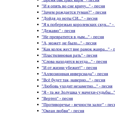
"И я опять во сне кричу..." - песня
"Зачем рождается туман?" - песня
"Дойдя до ноты СИ..." - песня
"Я к побережью королевских скук..." -
"Дежавю" - песня
"Не превратится в дым..." - песня
"А, может, не было..." - песня
"Как колок жест вне рамок жанра..." - 
"Пластилиновая рать" - песня
"Слова находятся всегда..." - песня
"И от жизни убежит!" - песня
"Аллюзионная инверсиада" - песня
"Всё будет так, наверно..." - песня
"Любовь уходит незаметно..." - песня
"Я - та же Золушка у мачехи-судьбы..."
"Вертеп" - песня
"Противоречье - вечности залог" - пес
"Океан любви" - песня