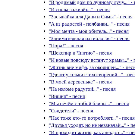
"В родимый дом по лунному лучу..." - 
"И снова заживёт..." - песня
"Засыпайка для Дани и Симы" - песня
"А из радостей - полбанки..." - песня
"Моя мечта - моя обитель..." - песня
"Занимательная ихтиология" - песня
"Пора!" - песня
"Шекспир и Чинтио" - песня
"И новые повсюду встанут храмы..." - 
"Жизнь вне мифа, за околицей..." - пес
"Рдеют угольки стихотворений..." - пе
"В моей деревеньке" - песня
"На изломе радугой..." - песня
"Вишня" - песня
"Мы печём с тобой блины..." - песня
"Свидетели" - песня
"Нас тоже кто-то потребляет..." - песня
"Друзья уходят, но не невзначай..." - п
"И проходит жизнь, как анекдот..." - п