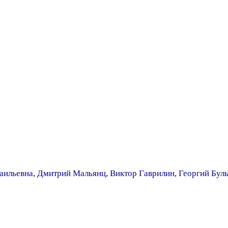
аильевна
,
Дмитрий Мальянц
,
Виктор Гаврилин
,
Георгий Бул