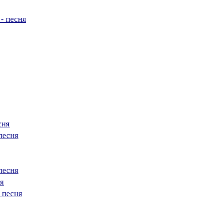
 - песня
сня
песня
 песня
ня
 песня