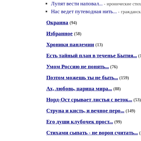
Лупят вести наповал...
- иронические стих
Нас ведет путеводная нить...
- гражданск
Окраина
(94)
Избранное
(58)
Хроники пандемии
(13)
Есть тайный план в теченье Бытия...
(
Умом Россию не понять...
(76)
Поэтом можешь ты не быть...
(159)
Ах, любовь, царица мира...
(88)
Норд-Ост срывает листья с веток...
(53)
Струна и кисть, и вечное перо...
(149)
Его души клубочек прост...
(99)
Стихами сыпать - не ворон считать...
(