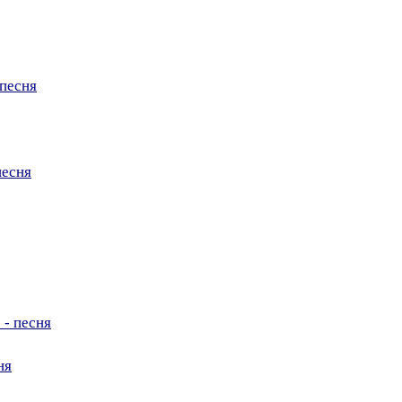
 песня
песня
 - песня
ня