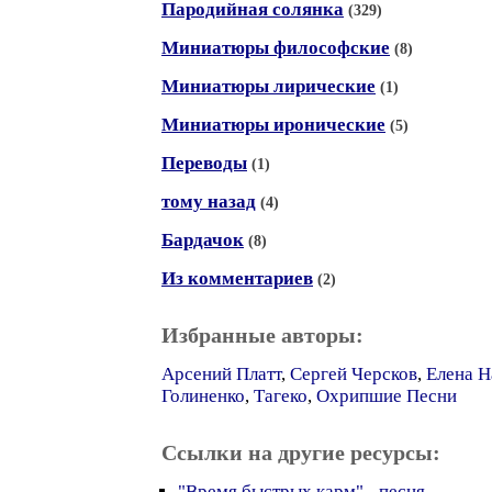
Пародийная солянка
(329)
Миниатюры философские
(8)
Миниатюры лирические
(1)
Миниатюры иронические
(5)
Переводы
(1)
тому назад
(4)
Бардачок
(8)
Из комментариев
(2)
Избранные авторы:
Арсений Платт
,
Сергей Черсков
,
Елена Н
Голиненко
,
Тагеко
,
Охрипшие Песни
Ссылки на другие ресурсы:
"Время быстрых карм" - песня