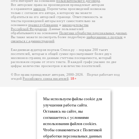
сети Интернет на основании
пользовательского договора
.
Все авторские права на произведения принадлежат авторам
и охраняются
законом
. Перепечатка произведений возможна
только с согласия его автора, к которому вы можете
обратиться на его авторской странице. Ответственность за
тексты произведений авторы несут самостоятельно на
основании
правил публикации
и
законодательства
Российской Федерации
. Данные пользователей
обрабатываются на основании
Политики обработки персональных данных
.
Вы также можете посмотреть более подробную
информацию о портале
и
связаться с администрацией
.
Ежедневная аудитория портала Стихи.ру – порядка 200 тысяч
посетителей, которые в общей сумме просматривают более двух
миллионов страниц по данным счетчика посещаемости, который
расположен справа от этого текста. В каждой графе указано по две
цифры: количество просмотров и количество посетителей.
© Все права принадлежат авторам, 2000-2026. Портал работает под
эгидой
Российского союза писателей
.
18+
Мы используем файлы cookie для
улучшения работы сайта.
Оставаясь на сайте, вы
соглашаетесь с условиями
использования файлов cookies.
Чтобы ознакомиться с Политикой
обработки персональных данных