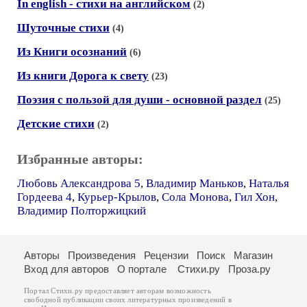
In english - стихи на английском
(2)
Шуточные стихи
(4)
Из Книги осознаний
(6)
Из книги Дорога к свету
(23)
Поэзия с пользой для души - основной раздел
(25)
Детские стихи
(2)
Избранные авторы:
Любовь Александрова 5
,
Владимир Маньков
,
Наталья
Гордеева 4
,
Курьер-Крылов
,
Сола Монова
,
Гил Хон
,
Владимир Полторжицкий
Авторы
Произведения
Рецензии
Поиск
Магазин
Вход для авторов
О портале
Стихи.ру
Проза.ру
Портал Стихи.ру предоставляет авторам возможность
свободной публикации своих литературных произведений в