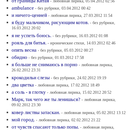
от границы Китая
- любовная лирика, 05.04.2012 02:56
аmbulance
- без рубрики, 03.04.2012 00:42
и ничего-ценней
- любовная лирика, 27.03.2012 11:54
я буду мальчиком, рисующим котов.
- без рубрики,
16.03.2012 20:02
я не успеть боюсь.
- без рубрики, 16.03.2012 01:08
рояль для битья.
- иронические стихи, 14.03.2012 02:46
опять весна
- без рубрики, 05.03.2012 00:27
обидно
- без рубрики, 01.03.2012 17:58
я больше не снимаюсь в порно
- любовная лирика,
26.02.2012 23:31
крокодильи слезы
- без рубрики, 24.02.2012 19:19
два цветка
- любовная лирика, 17.02.2012 18:49
а соль - в глотку
- любовная лирика, 15.02.2012 20:52
Марк, так чего же ты ленишься?
- любовная лирика,
09.02.2012 23:30
ковер листвы затаскан.
- любовная лирика, 05.02.2012 13:12
мой город.
- любовная лирика, 02.02.2012 21:22
от чувств спасают только попы.
- любовная лирика,