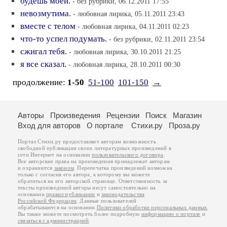
будешь моей.
- без рубрики, 06.12.2011 17:55
невозмутима.
- любовная лирика, 05.11.2011 23:43
вместе с телом
- любовная лирика, 04.11.2011 02:23
что-то успел подумать.
- без рубрики, 02.11.2011 23:54
сжигал тебя.
- любовная лирика, 30.10.2011 21:25
я все сказал.
- любовная лирика, 28.10.2011 00:30
продолжение:
1-50
51-100
101-150
→
Авторы
Произведения
Рецензии
Поиск
Магазин
Вход для авторов
О портале
Стихи.ру
Проза.ру
Портал Стихи.ру предоставляет авторам возможность
свободной публикации своих литературных произведений в
сети Интернет на основании
пользовательского договора
.
Все авторские права на произведения принадлежат авторам
и охраняются
законом
. Перепечатка произведений возможна
только с согласия его автора, к которому вы можете
обратиться на его авторской странице. Ответственность за
тексты произведений авторы несут самостоятельно на
основании
правил публикации
и
законодательства
Российской Федерации
. Данные пользователей
обрабатываются на основании
Политики обработки персональных данных
.
Вы также можете посмотреть более подробную
информацию о портале
и
связаться с администрацией
.