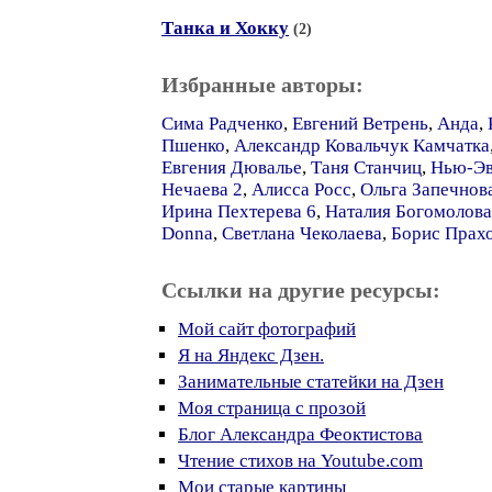
Танка и Хокку
(2)
Избранные авторы:
Сима Радченко
,
Евгений Ветрень
,
Анда
,
Пшенко
,
Александр Ковальчук Камчатка
Евгения Дювалье
,
Таня Станчиц
,
Нью-Эв
Нечаева 2
,
Алисса Росс
,
Ольга Запечнов
Ирина Пехтерева 6
,
Наталия Богомолова
Donna
,
Светлана Чеколаева
,
Борис Прах
Ссылки на другие ресурсы:
Мой сайт фотографий
Я на Яндекс Дзен.
Занимательные статейки на Дзен
Моя страница с прозой
Блог Александра Феоктистова
Чтение стихов на Youtube.com
Мои старые картины