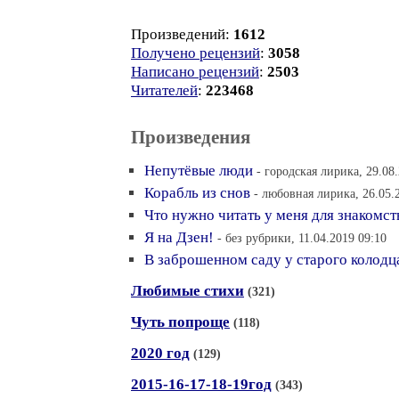
Произведений:
1612
Получено рецензий
:
3058
Написано рецензий
:
2503
Читателей
:
223468
Произведения
Непутёвые люди
- городская лирика, 29.08
Корабль из снов
- любовная лирика, 26.05.
Что нужно читать у меня для знакомст
Я на Дзен!
- без рубрики, 11.04.2019 09:10
В заброшенном саду у старого колодц
Любимые стихи
(321)
Чуть попроще
(118)
2020 год
(129)
2015-16-17-18-19год
(343)