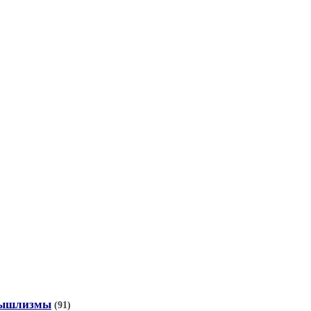
змышлизмы
(91)