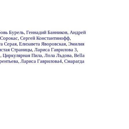
овь Бурель
,
Геннадий Банников
,
Андрей
 Сорокас
,
Сергей Константинофф
,
а Серая
,
Елизавета Яворовская
,
Эмилия
стая Страницы
,
Лариса Гаврилова 3
,
а
,
Циркулярная Пила
,
Лола Льдова
,
Bella
рентьева
,
Лариса Гаврилова4
,
Смарагда