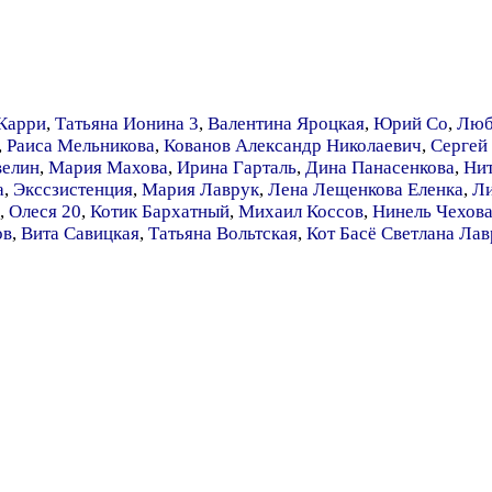
Карри
,
Татьяна Ионина 3
,
Валентина Яроцкая
,
Юрий Со
,
Люб
,
Раиса Мельникова
,
Кованов Александр Николаевич
,
Сергей
елин
,
Мария Махова
,
Ирина Гарталь
,
Дина Панасенкова
,
Нит
а
,
Экссзистенция
,
Мария Лаврук
,
Лена Лещенкова Еленка
,
Ли
,
Олеся 20
,
Котик Бархатный
,
Михаил Коссов
,
Нинель Чехов
ов
,
Вита Савицкая
,
Татьяна Вольтская
,
Кот Басё Светлана Лав