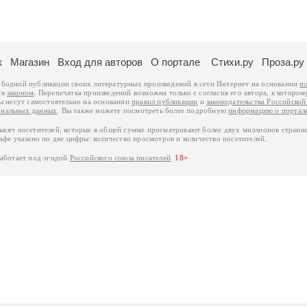
к
Магазин
Вход для авторов
О портале
Стихи.ру
Проза.ру
ободной публикации своих литературных произведений в сети Интернет на основании
п
ся
законом
. Перепечатка произведений возможна только с согласия его автора, к котором
ры несут самостоятельно на основании
правил публикации
и
законодательства Российско
ональных данных
. Вы также можете посмотреть более подробную
информацию о портал
тысяч посетителей, которые в общей сумме просматривают более двух миллионов страни
афе указано по две цифры: количество просмотров и количество посетителей.
работает под эгидой
Российского союза писателей
.
18+