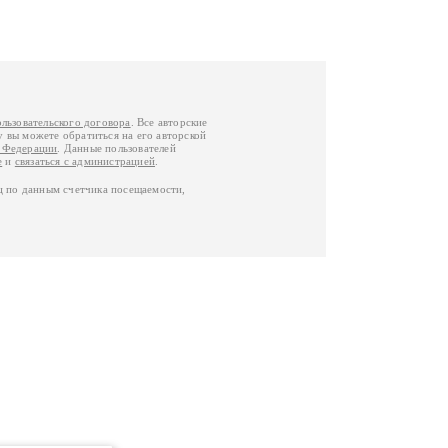
ользовательского договора
. Все авторские
у вы можете обратиться на его авторской
й Федерации
. Данные пользователей
е
и
связаться с администрацией
.
ц по данным счетчика посещаемости,