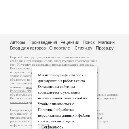
Авторы
Произведения
Рецензии
Поиск
Магазин
Вход для авторов
О портале
Стихи.ру
Проза.ру
Портал Стихи.ру предоставляет авторам возможность
свободной публикации своих литературных произведений в
сети Интернет на основании
пользовательского договора
.
Все авторские права на произведения принадлежат авторам
и охраняются
законом
. Перепечатка произведений возможна
Мы используем файлы cookie
только с согласия его автора, к которому вы можете
обратиться на его авторской странице. Ответственность за
для улучшения работы сайта.
тексты произведений авторы несут самостоятельно на
Оставаясь на сайте, вы
основании
правил публикации
и
законодательства
Российской Федерации
. Данные пользователей
соглашаетесь с условиями
обрабатываются на основании
Политики обработки персональных данных
.
использования файлов cookies.
Вы также можете посмотреть более подробную
информацию о портале
и
связаться с администрацией
.
Чтобы ознакомиться с
Политикой обработки
Ежедневная аудитория портала Стихи.ру – порядка 200 тысяч
посетителей, которые в общей сумме просматривают более двух
персональных данных и файлов
миллионов страниц по данным счетчика посещаемости, который
cookie,
нажмите здесь
.
расположен справа от этого текста. В каждой графе указано по две
цифры: количество просмотров и количество посетителей.
Соглашаюсь