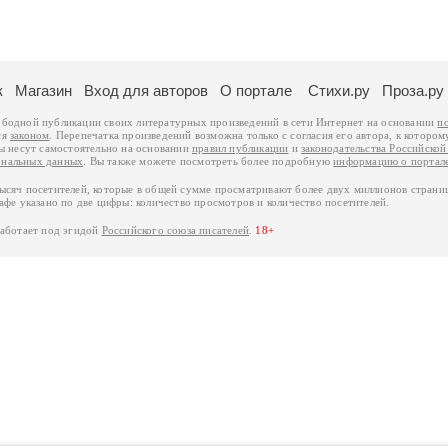
к
Магазин
Вход для авторов
О портале
Стихи.ру
Проза.ру
ободной публикации своих литературных произведений в сети Интернет на основании
п
ся
законом
. Перепечатка произведений возможна только с согласия его автора, к котором
ры несут самостоятельно на основании
правил публикации
и
законодательства Российско
ональных данных
. Вы также можете посмотреть более подробную
информацию о портал
тысяч посетителей, которые в общей сумме просматривают более двух миллионов страни
афе указано по две цифры: количество просмотров и количество посетителей.
работает под эгидой
Российского союза писателей
.
18+