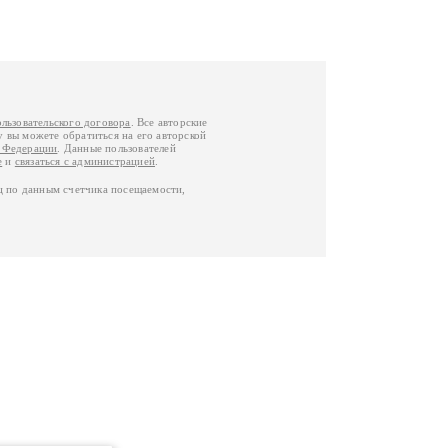
ользовательского договора
. Все авторские
у вы можете обратиться на его авторской
й Федерации
. Данные пользователей
е
и
связаться с администрацией
.
ц по данным счетчика посещаемости,