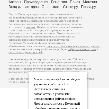
Авторы
Произведения
Рецензии
Поиск
Магазин
Вход для авторов
О портале
Стихи.ру
Проза.ру
Портал Стихи.ру предоставляет авторам возможность
свободной публикации своих литературных произведений в
сети Интернет на основании
пользовательского договора
.
Все авторские права на произведения принадлежат авторам
и охраняются
законом
. Перепечатка произведений возможна
только с согласия его автора, к которому вы можете
обратиться на его авторской странице. Ответственность за
тексты произведений авторы несут самостоятельно на
основании
правил публикации
и
законодательства
Российской Федерации
. Данные пользователей
обрабатываются на основании
Политики обработки персональных данных
.
Вы также можете посмотреть более подробную
информацию о портале
и
связаться с администрацией
.
Ежедневная аудитория портала Стихи.ру – порядка 200 тысяч
посетителей, которые в общей сумме просматривают более двух
миллионов страниц по данным счетчика посещаемости, который
расположен справа от этого текста. В каждой графе указано по две
цифры: количество просмотров и количество посетителей.
© Все права принадлежат авторам, 2000-2026. Портал работает под
Мы используем файлы cookie для
эгидой
Российского союза писателей
.
18+
улучшения работы сайта.
Оставаясь на сайте, вы
соглашаетесь с условиями
использования файлов cookies.
Чтобы ознакомиться с Политикой
обработки персональных данных