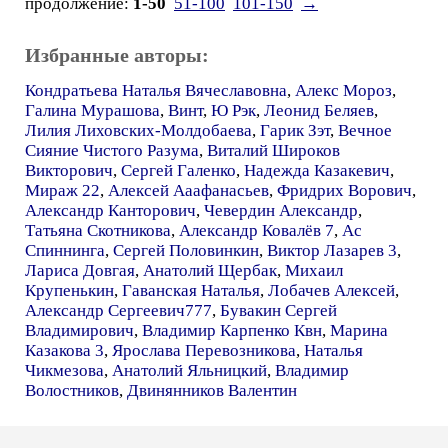
продолжение:
1-50
51-100
101-150
→
Избранные авторы:
Кондратьева Наталья Вячеславовна
,
Алекс Мороз
,
Галина Мурашова
,
Винт
,
Ю Рэк
,
Леонид Беляев
,
Лилия Лиховских-Молдобаева
,
Гарик Зэт
,
Вечное
Сияние Чистого Разума
,
Виталий Широков
Викторович
,
Сергей Галенко
,
Надежда Казакевич
,
Мираж 22
,
Алексей Ааафанасьев
,
Фридрих Ворович
,
Александр Канторович
,
Чевердин Александр
,
Татьяна Скотникова
,
Александр Ковалёв 7
,
Ас
Спиннинга
,
Сергей Половинкин
,
Виктор Лазарев 3
,
Лариса Довгая
,
Анатолий Щербак
,
Михаил
Крупенькин
,
Гаванская Наталья
,
Лобачев Алексей
,
Александр Сергеевич777
,
Бувакин Сергей
Владимирович
,
Владимир Карпенко Квн
,
Марина
Казакова 3
,
Ярослава Перевозникова
,
Наталья
Чикмезова
,
Анатолий Яльницкий
,
Владимир
Волостников
,
Двинянников Валентин