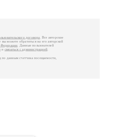
ользовательского договора
. Все авторские
у вы можете обратиться на его авторской
й Федерации
. Данные пользователей
е
и
связаться с администрацией
.
ц по данным счетчика посещаемости,