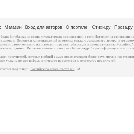
к
Магазин
Вход для авторов
О портале
Стихи.ру
Проза.ру
ободной публикации своих литературных произведений в сети Интернет на основании
п
ся
законом
. Перепечатка произведений возможна только с согласия его автора, к котором
ры несут самостоятельно на основании
правил публикации
и
законодательства Российско
ональных данных
. Вы также можете посмотреть более подробную
информацию о портал
тысяч посетителей, которые в общей сумме просматривают более двух миллионов страни
афе указано по две цифры: количество просмотров и количество посетителей.
работает под эгидой
Российского союза писателей
.
18+