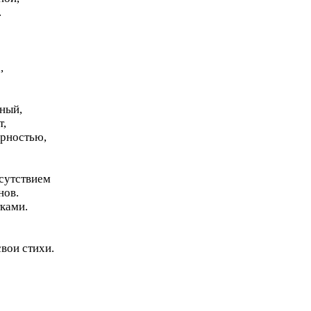
.
,
нный,
т,
ерностью,
сутствием
нов.
тками.
свои стихи.