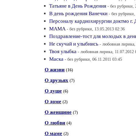
Татьяне в День Рождения
- без рубрики, 
В день рождения Ванечки
- без рубрики,
Персоналу кардиохирургии доктмо г. 
МАМА
- без рубрики, 13.05.2013 02:36
Поздравление-тост для молодых в ден
Не скучай и улыбнись
- любовная лирика, 
Твоя улыбка
- любовная лирика, 11.07.2012 
Маска
- без рубрики, 06.11.2011 03:45
О жизни
(16)
О друзьях
(7)
О душе
(6)
О доме
(2)
О женщине
(7)
О любви
(4)
О маме
(2)