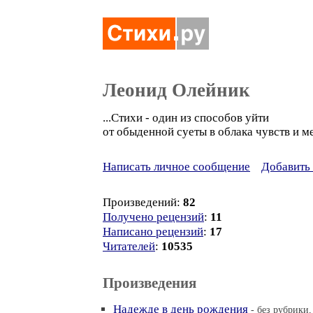
Леонид Олейник
...Стихи - один из способов уйти
от обыденной суеты в облака чувств и ме
Написать личное сообщение
Добавить 
Произведений:
82
Получено рецензий
:
11
Написано рецензий
:
17
Читателей
:
10535
Произведения
Надежде в день рождения
- без рубрики,