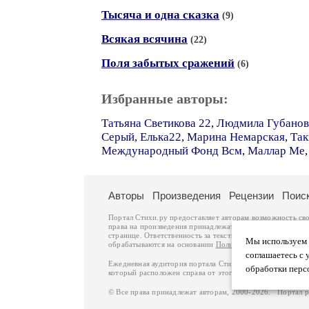
Тысяча и одна сказка
(9)
Всякая всячина
(22)
Поля забытых сражений
(6)
Избранные авторы:
Татьяна Светикова 22
,
Людмила Губанов
Серый
,
Елька22
,
Марина Немарская
,
Так
Международный Фонд Всм
,
Маллар Ме
Авторы
Произведения
Рецензии
Поис
Портал Стихи.ру предоставляет авторам возможность св
права на произведения принадлежат авторам и охраняют
странице. Ответственность за тексты произведений авто
Мы используем ф
обрабатываются на основании
Политики обработки перс
соглашаетесь с 
Ежедневная аудитория портала Стихи.ру – порядка 200 
обработки перс
который расположен справа от этого текста. В каждой гр
© Все права принадлежат авторам, 2000-2026. Портал 