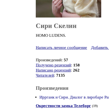
Сири Скелин
HOMO LUDENS.
Написать личное сообщение
Добавить 
Произведений:
57
Получено рецензий
:
158
Написано рецензий
:
262
Читателей
:
7135
Произведения
Иррганк и Сири. Диалог в лиробаре Ра
Окрестности замка Телеборг
(19)