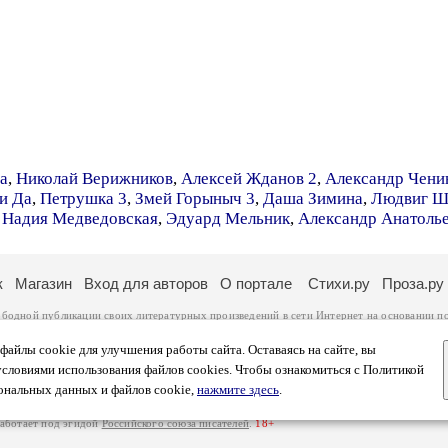
а
,
Николай Верижников
,
Алексей Жданов 2
,
Александр Чени
и Да
,
Петрушка 3
,
Змей Горыныч 3
,
Даша Зимина
,
Людвиг Ш
,
Надия Медведовская
,
Эдуард Мельник
,
Александр Анатоль
к
Магазин
Вход для авторов
О портале
Стихи.ру
Проза.ру
ободной публикации своих литературных произведений в сети Интернет на основании
п
ся
законом
. Перепечатка произведений возможна только с согласия его автора, к котором
ры несут самостоятельно на основании
правил публикации
и
законодательства Российско
айлы cookie для улучшения работы сайта. Оставаясь на сайте, вы
ональных данных
. Вы также можете посмотреть более подробную
информацию о портал
условиями использования файлов cookies. Чтобы ознакомиться с Политикой
тысяч посетителей, которые в общей сумме просматривают более двух миллионов страни
ональных данных и файлов cookie,
нажмите здесь
.
афе указано по две цифры: количество просмотров и количество посетителей.
работает под эгидой
Российского союза писателей
.
18+