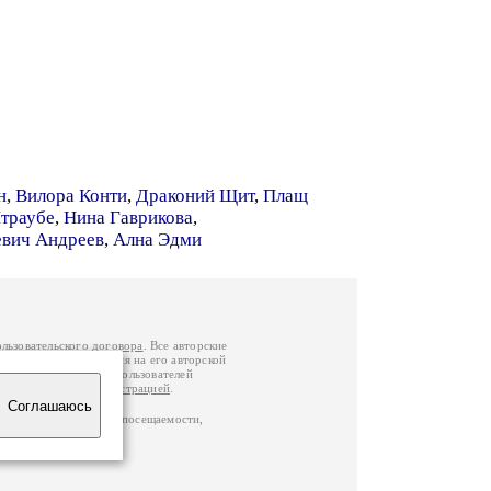
н
,
Вилора Конти
,
Драконий Щит
,
Плащ
траубе
,
Нина Гаврикова
,
евич Андреев
,
Ална Эдми
ользовательского договора
. Все авторские
у вы можете обратиться на его авторской
й Федерации
. Данные пользователей
е
и
связаться с администрацией
.
Соглашаюсь
ц по данным счетчика посещаемости,