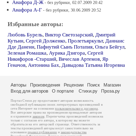
Анафора Д-Ж
- без рубрики, 02.07.2009 20:42
Анафора А-Г
- без рубрики, 30.06.2009 20:52
Избранные авторы:
Любовь Бурель
,
Виктор Светозарский
,
Дмитрий
Кутьин
,
Сергей Долженко
,
Пролетъяркульт
,
Даннаис
Дде Даненн
,
Пафнутий Сынъ Потапия
,
Ольга Бейгул
,
Зеленая Ромашка
,
Аурика Дзигора
,
Сергей
Никифоров -Старший
,
Вячеслав Артемов
,
Яр
Геначов
,
Антонина Бах
,
Давыдова Татьяна Игоревна
Авторы
Произведения
Рецензии
Поиск
Магазин
Вход для авторов
О портале
Стихи.ру
Проза.ру
Портал Стихи.ру предоставляет авторам возможность
свободной публикации своих литературных произведений в
сети Интернет на основании
пользовательского договора
.
Все авторские права на произведения принадлежат авторам
и охраняются
законом
. Перепечатка произведений возможна
только с согласия его автора, к которому вы можете
обратиться на его авторской странице. Ответственность за
тексты произведений авторы несут самостоятельно на
основании
правил публикации
и
законодательства