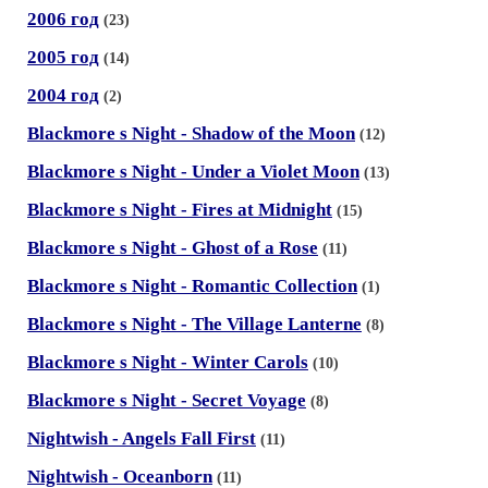
2006 год
(23)
2005 год
(14)
2004 год
(2)
Blackmore s Night - Shаdow of the Moon
(12)
Blackmore s Night - Under а Violet Moon
(13)
Blackmore s Night - Fires аt Midnight
(15)
Blackmore s Night - Ghost of а Rose
(11)
Blackmore s Night - Romаntic Collection
(1)
Blackmore s Night - The Villаge Lanterne
(8)
Blackmore s Night - Winter Cаrols
(10)
Blаckmore s Night - Secret Voyage
(8)
Nightwish - Angels Fаll First
(11)
Nightwish - Oceаnborn
(11)