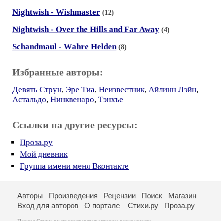
Nightwish - Wishmаster
(12)
Nightwish - Over the Hills аnd Far Away
(4)
Schandmaul - Wаhre Helden
(8)
Избранные авторы:
Девять Струн
,
Эре Тиа
,
Неизвестник
,
Айлинн Лэйн
,
Астальдо
,
Нинквенаро
,
Тэнхъе
Ссылки на другие ресурсы:
Проза.ру
Мой дневник
Группа имени меня Вконтакте
Авторы
Произведения
Рецензии
Поиск
Магазин
Вход для авторов
О портале
Стихи.ру
Проза.ру