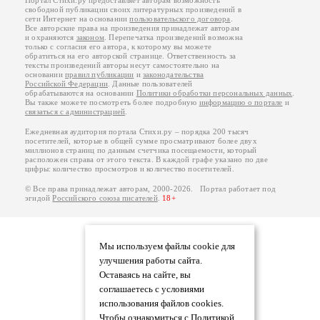
Портал Стихи.ру предоставляет авторам возможность
свободной публикации своих литературных произведений в
сети Интернет на основании
пользовательского договора
.
Все авторские права на произведения принадлежат авторам
и охраняются
законом
. Перепечатка произведений возможна
только с согласия его автора, к которому вы можете
обратиться на его авторской странице. Ответственность за
тексты произведений авторы несут самостоятельно на
основании
правил публикации
и
законодательства
Российской Федерации
. Данные пользователей
обрабатываются на основании
Политики обработки персональных данных
.
Вы также можете посмотреть более подробную
информацию о портале
и
связаться с администрацией
.
Ежедневная аудитория портала Стихи.ру – порядка 200 тысяч
посетителей, которые в общей сумме просматривают более двух
миллионов страниц по данным счетчика посещаемости, который
расположен справа от этого текста. В каждой графе указано по две
цифры: количество просмотров и количество посетителей.
© Все права принадлежат авторам, 2000-2026. Портал работает под
эгидой
Российского союза писателей
.
18+
Мы используем файлы cookie для
улучшения работы сайта.
Оставаясь на сайте, вы
соглашаетесь с условиями
использования файлов cookies.
Чтобы ознакомиться с Политикой