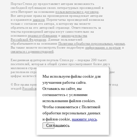
Портал Стихи.ру предоставляет авторам возможность
свободной публикации своих литературных произведений в
сети Интернет на основании
пользовательского договора
.
Все авторские права на произведения принадлежат авторам
и охраняются
законом
. Перепечатка произведений возможна
только с согласия его автора, к которому вы можете
обратиться на его авторской странице. Ответственность за
тексты произведений авторы несут самостоятельно на
основании
правил публикации
и
законодательства
Российской Федерации
. Данные пользователей
обрабатываются на основании
Политики обработки персональных данных
.
Вы также можете посмотреть более подробную
информацию о портале
и
связаться с администрацией
.
Ежедневная аудитория портала Стихи.ру – порядка 200 тысяч
посетителей, которые в общей сумме просматривают более двух
миллионов страниц по данным счетчика посещаемости, который
расположен справа от этого текста. В каждой графе указано по две
цифры: количество просмотров и количество посетителей.
Мы используем файлы cookie для
улучшения работы сайта.
© Все права принадлежат авторам, 2000-2026. Портал работает под
Оставаясь на сайте, вы
эгидой
Российского союза писателей
.
18+
соглашаетесь с условиями
использования файлов cookies.
Чтобы ознакомиться с Политикой
обработки персональных данных
и файлов cookie,
нажмите здесь
.
Соглашаюсь