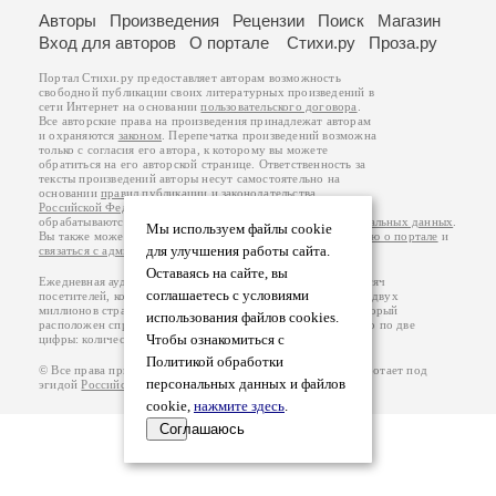
Авторы
Произведения
Рецензии
Поиск
Магазин
Вход для авторов
О портале
Стихи.ру
Проза.ру
Портал Стихи.ру предоставляет авторам возможность
свободной публикации своих литературных произведений в
сети Интернет на основании
пользовательского договора
.
Все авторские права на произведения принадлежат авторам
и охраняются
законом
. Перепечатка произведений возможна
только с согласия его автора, к которому вы можете
обратиться на его авторской странице. Ответственность за
тексты произведений авторы несут самостоятельно на
основании
правил публикации
и
законодательства
Российской Федерации
. Данные пользователей
обрабатываются на основании
Политики обработки персональных данных
.
Мы используем файлы cookie
Вы также можете посмотреть более подробную
информацию о портале
и
для улучшения работы сайта.
связаться с администрацией
.
Оставаясь на сайте, вы
Ежедневная аудитория портала Стихи.ру – порядка 200 тысяч
соглашаетесь с условиями
посетителей, которые в общей сумме просматривают более двух
миллионов страниц по данным счетчика посещаемости, который
использования файлов cookies.
расположен справа от этого текста. В каждой графе указано по две
Чтобы ознакомиться с
цифры: количество просмотров и количество посетителей.
Политикой обработки
© Все права принадлежат авторам, 2000-2026. Портал работает под
персональных данных и файлов
эгидой
Российского союза писателей
.
18+
cookie,
нажмите здесь
.
Соглашаюсь