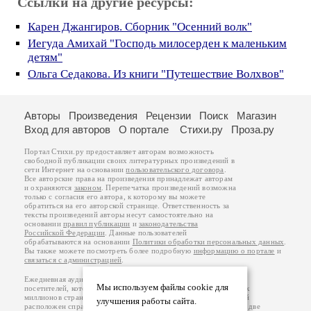
Ссылки на другие ресурсы:
Карен Джангиров. Сборник "Осенний волк"
Иегуда Амихай "Господь милосерден к маленьким
детям"
Ольга Седакова. Из книги "Путешествие Волхвов"
Авторы
Произведения
Рецензии
Поиск
Магазин
Вход для авторов
О портале
Стихи.ру
Проза.ру
Портал Стихи.ру предоставляет авторам возможность
свободной публикации своих литературных произведений в
сети Интернет на основании
пользовательского договора
.
Все авторские права на произведения принадлежат авторам
и охраняются
законом
. Перепечатка произведений возможна
только с согласия его автора, к которому вы можете
обратиться на его авторской странице. Ответственность за
тексты произведений авторы несут самостоятельно на
основании
правил публикации
и
законодательства
Российской Федерации
. Данные пользователей
обрабатываются на основании
Политики обработки персональных данных
.
Вы также можете посмотреть более подробную
информацию о портале
и
связаться с администрацией
.
Ежедневная аудитория портала Стихи.ру – порядка 200 тысяч
Мы используем файлы cookie для
посетителей, которые в общей сумме просматривают более двух
миллионов страниц по данным счетчика посещаемости, который
улучшения работы сайта.
расположен справа от этого текста. В каждой графе указано по две