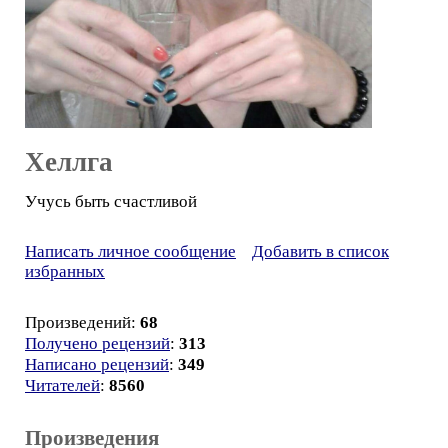
Хеллга
Учусь быть счастливой
Написать личное сообщение
Добавить в список
избранных
Произведений:
68
Получено рецензий
:
313
Написано рецензий
:
349
Читателей
:
8560
Произведения