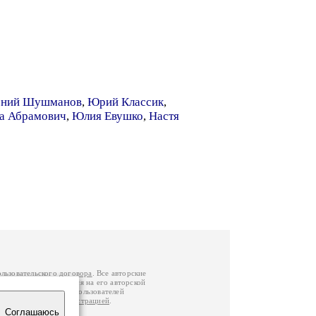
ений Шушманов
,
Юрий Классик
,
а Абрамович
,
Юлия Евушко
,
Настя
ользовательского договора
. Все авторские
у вы можете обратиться на его авторской
й Федерации
. Данные пользователей
е
и
связаться с администрацией
.
Соглашаюсь