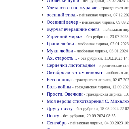
Отблески души
- без рубрики, 25.02.2023 1
Улетают от нас журавли
- гражданская ли
осенний этюд
- пейзажная лирика, 07.12.20
Осенний вечер
- пейзажная лирика, 09.09.2
Журчат вчерашние снега
- пейзажная лир
Утренний мираж
- без рубрики, 23.07.2023
Грани любви
- любовная лирика, 02.01.2023
Муки любви
- любовная лирика, 03.01.2024 
Ах, старость...
- без рубрики, 11.02.2023 14
Сердечки листопадные
- иронические сти
Октябрь ли в этом виноват
- любовная ли
Бессонница
- гражданская лирика, 02.07.202
Боль войны
- гражданская лирика, 12.09.202
Прости, Овечкин
- гражданская лирика, 13.
Моя версия стихотворения С. Михалко
Другу поэту
- без рубрики, 18.03.2024 22:02
Поэту
- без рубрики, 29.09.2024 08:35
Сентябрь
- пейзажная лирика, 04.09.2023 10