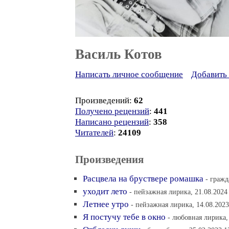
Василь Котов
Написать личное сообщение
Добавить 
Произведений:
62
Получено рецензий
:
441
Написано рецензий
:
358
Читателей
:
24109
Произведения
Расцвела на бруствере ромашка
- гражд
уходит лето
- пейзажная лирика, 21.08.2024
Летнее утро
- пейзажная лирика, 14.08.2023
Я постучу тебе в окно
- любовная лирика,