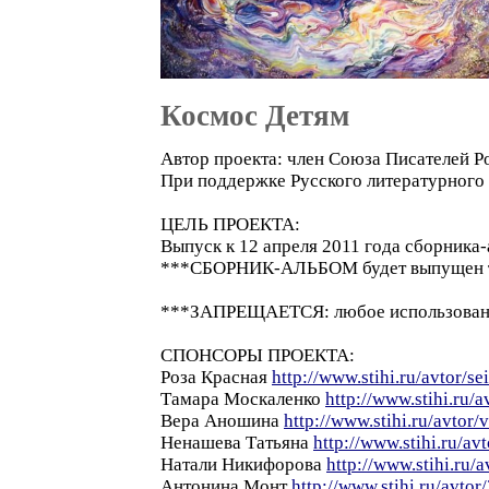
Космос Детям
Автор проекта: член Союза Писателей 
При поддержке Русского литературного
ЦЕЛЬ ПРОЕКТА:
Выпуск к 12 апреля 2011 года сборника-
***СБОРНИК-АЛЬБОМ будет выпущен т
***ЗАПРЕЩАЕТСЯ: любое использование 
СПОНСОРЫ ПРОЕКТА:
Роза Красная
http://www.stihi.ru/avtor/se
Тамара Москаленко
http://www.stihi.ru/a
Вера Аношина
http://www.stihi.ru/avtor/
Ненашева Татьяна
http://www.stihi.ru/av
Натали Никифорова
http://www.stihi.ru/a
Антонина Монт
http://www.stihi.ru/avtor/