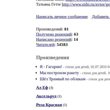
Татьяна Гетте
http://www.stihi.ru/avtor/g
Написать личное сообщение
Добавить 
Произведений:
81
Получено рецензий
:
63
Написано рецензий
:
14
Читателей
:
54583
Произведения
Я - Гагарин!
- стихи для детей, 02.07.2010 0
Мы построили ракету
- стихи для детей, 1
Шёл Трамвай по облакам
- стихи для дет
Ал Еф
(3)
Аксельруд
(1)
Роза Красная
(1)