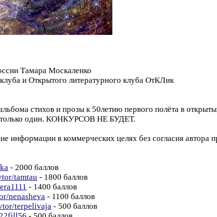
России Тамара Москаленко
 клуба и Открытого литературного клуба ОтКЛик
альбома стихов и прозы к 50летию первого полёта в открыт
олько один. КОНКУРСОВ НЕ БУДЕТ.
информации в коммерческих целях без согласия автора п
ika
- 2000 баллов
vtor/tamtau
- 1800 баллов
vera1111
- 1400 баллов
tor/nenasheva
- 1100 баллов
vtor/terpelivaja
- 500 баллов
22fill56
- 500 баллов