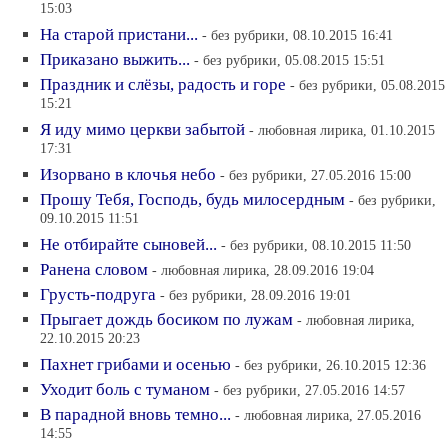
15:03
На старой пристани...
- без рубрики, 08.10.2015 16:41
Приказано выжить...
- без рубрики, 05.08.2015 15:51
Праздник и слёзы, радость и горе
- без рубрики, 05.08.2015
15:21
Я иду мимо церкви забытой
- любовная лирика, 01.10.2015
17:31
Изорвано в клочья небо
- без рубрики, 27.05.2016 15:00
Прошу Тебя, Господь, будь милосердным
- без рубрики,
09.10.2015 11:51
Не отбирайте сыновей...
- без рубрики, 08.10.2015 11:50
Ранена словом
- любовная лирика, 28.09.2016 19:04
Грусть-подруга
- без рубрики, 28.09.2016 19:01
Прыгает дождь босиком по лужам
- любовная лирика,
22.10.2015 20:23
Пахнет грибами и осенью
- без рубрики, 26.10.2015 12:36
Уходит боль с туманом
- без рубрики, 27.05.2016 14:57
В парадной вновь темно...
- любовная лирика, 27.05.2016
14:55