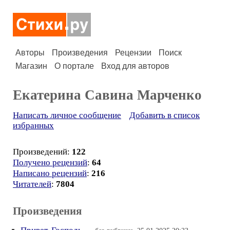
Авторы
Произведения
Рецензии
Поиск
Магазин
О портале
Вход для авторов
Екатерина Савина Марченко
Написать личное сообщение
Добавить в список
избранных
Произведений:
122
Получено рецензий
:
64
Написано рецензий
:
216
Читателей
:
7804
Произведения