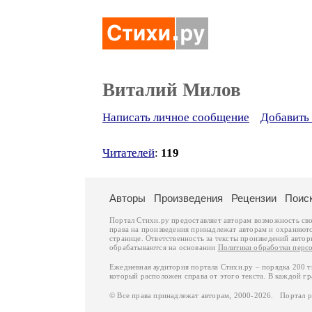
Виталий Милов
Написать личное сообщение
Добавить 
Читателей
:
119
Авторы
Произведения
Рецензии
Поис
Портал Стихи.ру предоставляет авторам возможность св
права на произведения принадлежат авторам и охраняют
странице. Ответственность за тексты произведений авто
обрабатываются на основании
Политики обработки перс
Ежедневная аудитория портала Стихи.ру – порядка 200 
который расположен справа от этого текста. В каждой гр
© Все права принадлежат авторам, 2000-2026. Портал 