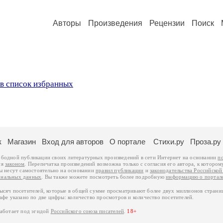
Авторы
Произведения
Рецензии
Поиск
в список избранных
к
Магазин
Вход для авторов
О портале
Стихи.ру
Проза.ру
ободной публикации своих литературных произведений в сети Интернет на основании
п
ся
законом
. Перепечатка произведений возможна только с согласия его автора, к котором
ры несут самостоятельно на основании
правил публикации
и
законодательства Российско
ональных данных
. Вы также можете посмотреть более подробную
информацию о портал
тысяч посетителей, которые в общей сумме просматривают более двух миллионов страни
афе указано по две цифры: количество просмотров и количество посетителей.
работает под эгидой
Российского союза писателей
.
18+