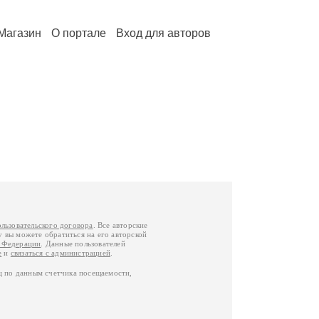
Магазин
О портале
Вход для авторов
ользовательского договора
. Все авторские
у вы можете обратиться на его авторской
й Федерации
. Данные пользователей
е
и
связаться с администрацией
.
ц по данным счетчика посещаемости,