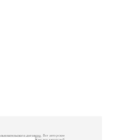
ользовательского договора
. Все авторские
у вы можете обратиться на его авторской