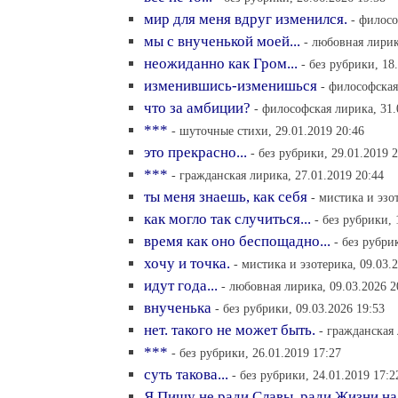
мир для меня вдруг изменился.
- филосо
мы с внученькой моей...
- любовная лирик
неожиданно как Гром...
- без рубрики, 18
изменившись-изменишься
- философская
что за амбиции?
- философская лирика, 31.
***
- шуточные стихи, 29.01.2019 20:46
это прекрасно...
- без рубрики, 29.01.2019 
***
- гражданская лирика, 27.01.2019 20:44
ты меня знаешь, как себя
- мистика и эзо
как могло так случиться...
- без рубрики, 
время как оно беспощадно...
- без рубри
хочу и точка.
- мистика и эзотерика, 09.03.
идут года...
- любовная лирика, 09.03.2026 2
внученька
- без рубрики, 09.03.2026 19:53
нет. такого не может быть.
- гражданская 
***
- без рубрики, 26.01.2019 17:27
суть такова...
- без рубрики, 24.01.2019 17:2
Я Пишу не ради Славы, ради Жизни на