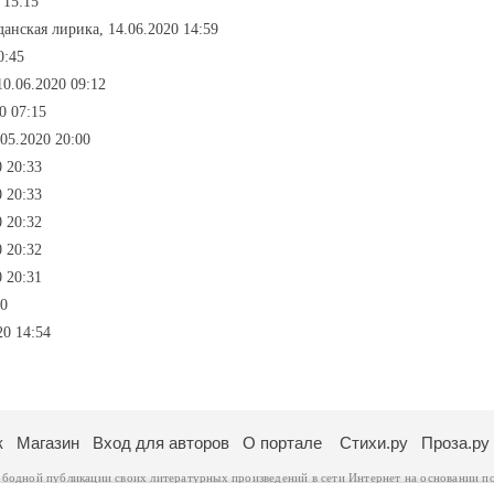
 15:15
данская лирика, 14.06.2020 14:59
0:45
10.06.2020 09:12
0 07:15
05.2020 20:00
0 20:33
0 20:33
0 20:32
0 20:32
0 20:31
30
20 14:54
к
Магазин
Вход для авторов
О портале
Стихи.ру
Проза.ру
ободной публикации своих литературных произведений в сети Интернет на основании
п
ся
законом
. Перепечатка произведений возможна только с согласия его автора, к котором