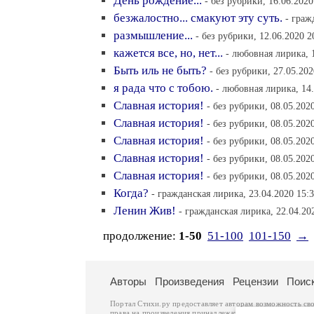
День рождение...
- без рубрики, 16.06.2020
безжалостно... смакуют эту суть.
- граж
размышление...
- без рубрики, 12.06.2020 2
кажется все, но, нет...
- любовная лирика, 
Быть иль не быть?
- без рубрики, 27.05.202
я рада что с тобою.
- любовная лирика, 14.
Славная история!
- без рубрики, 08.05.202
Славная история!
- без рубрики, 08.05.202
Славная история!
- без рубрики, 08.05.202
Славная история!
- без рубрики, 08.05.202
Славная история!
- без рубрики, 08.05.202
Когда?
- гражданская лирика, 23.04.2020 15:
Ленин Жив!
- гражданская лирика, 22.04.20
продолжение:
1-50
51-100
101-150
→
Авторы
Произведения
Рецензии
Поис
Портал Стихи.ру предоставляет авторам возможность св
права на произведения принадлежат авторам и охраняют