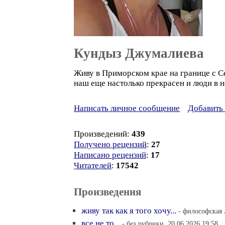
Кундыз Джумалиева
Живу в Приморском крае на границе с С
наш еще настолько прекрасен и люди в 
Написать личное сообщение
Добавить 
Произведений:
439
Получено рецензий
:
27
Написано рецензий
:
17
Читателей
:
17542
Произведения
живу так как я того хочу...
- философская 
все не то...
- без рубрики, 20.06.2026 19:58