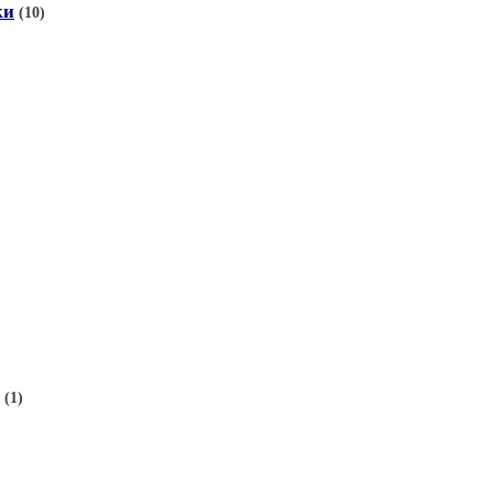
ки
(10)
(1)