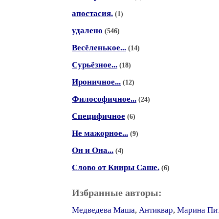
апостасия.
(1)
удалено
(546)
Весёленькое...
(14)
Сурьёзное...
(18)
Ироничное...
(12)
Философичное...
(24)
Специфичное
(6)
Не мажорное...
(9)
Он и Она...
(4)
Слово от Кииры Саше.
(6)
Избранные авторы:
Медведева Маша
,
Антиквар
,
Марина Пи