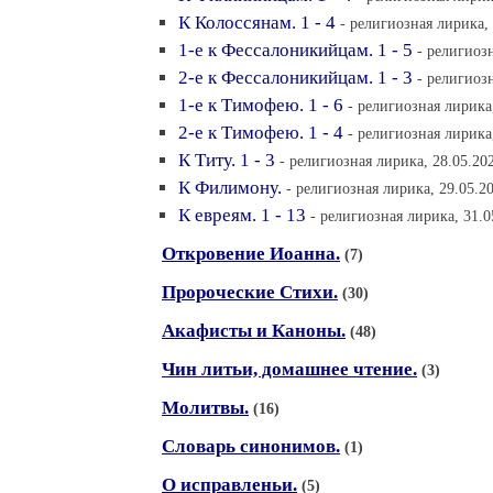
К Колоссянам. 1 - 4
- религиозная лирика, 
1-е к Фессалоникийцам. 1 - 5
- религиоз
2-е к Фессалоникийцам. 1 - 3
- религиоз
1-е к Тимофею. 1 - 6
- религиозная лирика
2-е к Тимофею. 1 - 4
- религиозная лирика
К Титу. 1 - 3
- религиозная лирика, 28.05.20
К Филимону.
- религиозная лирика, 29.05.20
К евреям. 1 - 13
- религиозная лирика, 31.0
Откровение Иоанна.
(7)
Пророческие Стихи.
(30)
Акафисты и Каноны.
(48)
Чин литьи, домашнее чтение.
(3)
Молитвы.
(16)
Словарь синонимов.
(1)
О исправленьи.
(5)