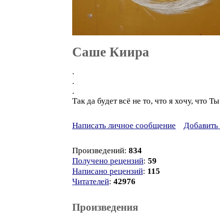
Саше Киира
.
.
.
Так да будет всё не то, что я хочу, что Т
Написать личное сообщение
Добавить 
Произведений:
834
Получено рецензий
:
59
Написано рецензий
:
115
Читателей
:
42976
Произведения