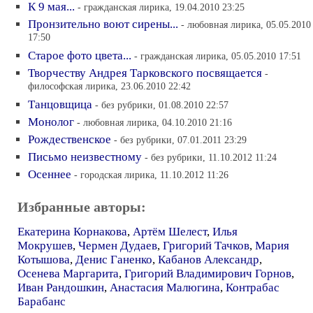
К 9 мая...
- гражданская лирика, 19.04.2010 23:25
Пронзительно воют сирены...
- любовная лирика, 05.05.2010
17:50
Старое фото цвета...
- гражданская лирика, 05.05.2010 17:51
Творчеству Андрея Тарковского посвящается
-
философская лирика, 23.06.2010 22:42
Танцовщица
- без рубрики, 01.08.2010 22:57
Монолог
- любовная лирика, 04.10.2010 21:16
Рождественское
- без рубрики, 07.01.2011 23:29
Письмо неизвестному
- без рубрики, 11.10.2012 11:24
Осеннее
- городская лирика, 11.10.2012 11:26
Избранные авторы:
Екатерина Корнакова
,
Артём Шелест
,
Илья
Мокрушев
,
Чермен Дудаев
,
Григорий Тачков
,
Мария
Котышова
,
Денис Ганенко
,
Кабанов Александр
,
Осенева Маргарита
,
Григорий Владимирович Горнов
,
Иван Рандошкин
,
Анастасия Малюгина
,
Контрабас
Барабанс