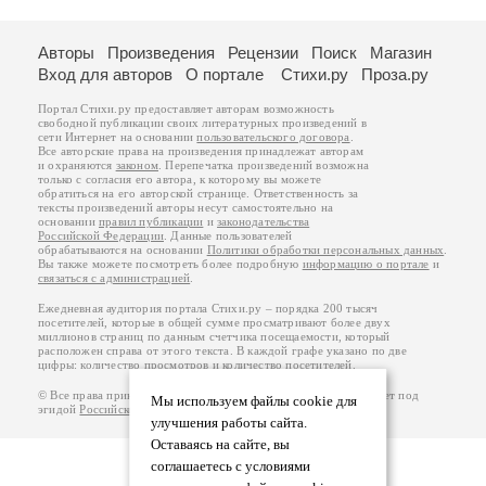
Авторы
Произведения
Рецензии
Поиск
Магазин
Вход для авторов
О портале
Стихи.ру
Проза.ру
Портал Стихи.ру предоставляет авторам возможность
свободной публикации своих литературных произведений в
сети Интернет на основании
пользовательского договора
.
Все авторские права на произведения принадлежат авторам
и охраняются
законом
. Перепечатка произведений возможна
только с согласия его автора, к которому вы можете
обратиться на его авторской странице. Ответственность за
тексты произведений авторы несут самостоятельно на
основании
правил публикации
и
законодательства
Российской Федерации
. Данные пользователей
обрабатываются на основании
Политики обработки персональных данных
.
Вы также можете посмотреть более подробную
информацию о портале
и
связаться с администрацией
.
Ежедневная аудитория портала Стихи.ру – порядка 200 тысяч
посетителей, которые в общей сумме просматривают более двух
миллионов страниц по данным счетчика посещаемости, который
расположен справа от этого текста. В каждой графе указано по две
цифры: количество просмотров и количество посетителей.
© Все права принадлежат авторам, 2000-2026. Портал работает под
Мы используем файлы cookie для
эгидой
Российского союза писателей
.
18+
улучшения работы сайта.
Оставаясь на сайте, вы
соглашаетесь с условиями