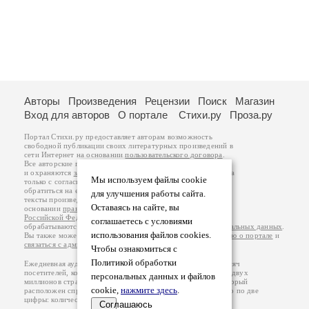
Авторы
Произведения
Рецензии
Поиск
Магазин
Вход для авторов
О портале
Стихи.ру
Проза.ру
Портал Стихи.ру предоставляет авторам возможность
свободной публикации своих литературных произведений в
сети Интернет на основании
пользовательского договора
.
Все авторские права на произведения принадлежат авторам
и охраняются
законом
. Перепечатка произведений возможна
Мы используем файлы cookie
только с согласия его автора, к которому вы можете
обратиться на его авторской странице. Ответственность за
для улучшения работы сайта.
тексты произведений авторы несут самостоятельно на
Оставаясь на сайте, вы
основании
правил публикации
и
законодательства
Российской Федерации
. Данные пользователей
соглашаетесь с условиями
обрабатываются на основании
Политики обработки персональных данных
.
использования файлов cookies.
Вы также можете посмотреть более подробную
информацию о портале
и
связаться с администрацией
.
Чтобы ознакомиться с
Политикой обработки
Ежедневная аудитория портала Стихи.ру – порядка 200 тысяч
посетителей, которые в общей сумме просматривают более двух
персональных данных и файлов
миллионов страниц по данным счетчика посещаемости, который
cookie,
нажмите здесь
.
расположен справа от этого текста. В каждой графе указано по две
цифры: количество просмотров и количество посетителей.
Соглашаюсь