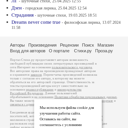
ЛГ
- шуточные стихи, 25.04.2025 12:55
Дзен
- городская лирика, 25.04.2025 12:54
Страдания
- шуточные стихи, 19.03.2025 18:51
Dreams never come true
- философская лирика, 13.07.2024
11:58
Авторы
Произведения
Рецензии
Поиск
Магазин
Вход для авторов
О портале
Стихи.ру
Проза.ру
Портал Стихи.ру предоставляет авторам возможность
свободной публикации своих литературных произведений в
сети Интернет на основании
пользовательского договора
.
Все авторские права на произведения принадлежат авторам
и охраняются
законом
. Перепечатка произведений возможна
только с согласия его автора, к которому вы можете
обратиться на его авторской странице. Ответственность за
тексты произведений авторы несут самостоятельно на
основании
правил публикации
и
законодательства
Российской Федерации
. Данные пользователей
обрабатываются на основании
Политики обработки персональных данных
.
Вы также можете посмотреть более подробную
информацию о портале
и
связаться с администрацией
.
Мы используем файлы cookie для
Ежедневная аудитория портала Стихи.ру – порядка 200 тысяч
улучшения работы сайта.
посетителей, которые в общей сумме просматривают более двух
Оставаясь на сайте, вы
миллионов страниц по данным счетчика посещаемости, который
расположен справа от этого текста. В каждой графе указано по две
соглашаетесь с условиями
цифры: количество просмотров и количество посетителей.