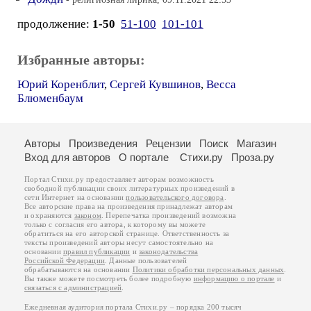
продолжение:
1-50
51-100
101-101
Избранные авторы:
Юрий Коренблит
,
Сергей Кувшинов
,
Весса
Блюменбаум
Авторы
Произведения
Рецензии
Поиск
Магазин
Вход для авторов
О портале
Стихи.ру
Проза.ру
Портал Стихи.ру предоставляет авторам возможность
свободной публикации своих литературных произведений в
сети Интернет на основании
пользовательского договора
.
Все авторские права на произведения принадлежат авторам
и охраняются
законом
. Перепечатка произведений возможна
только с согласия его автора, к которому вы можете
обратиться на его авторской странице. Ответственность за
тексты произведений авторы несут самостоятельно на
основании
правил публикации
и
законодательства
Российской Федерации
. Данные пользователей
обрабатываются на основании
Политики обработки персональных данных
.
Вы также можете посмотреть более подробную
информацию о портале
и
связаться с администрацией
.
Ежедневная аудитория портала Стихи.ру – порядка 200 тысяч