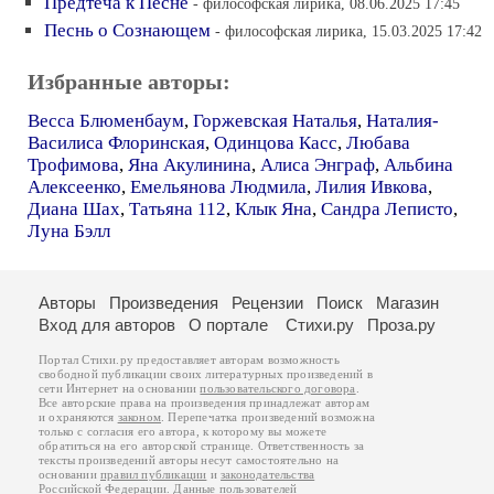
Предтеча к Песне
- философская лирика, 08.06.2025 17:45
Песнь о Сознающем
- философская лирика, 15.03.2025 17:42
Избранные авторы:
Весса Блюменбаум
,
Горжевская Наталья
,
Наталия-
Василиса Флоринская
,
Одинцова Касс
,
Любава
Трофимова
,
Яна Акулинина
,
Алиса Энграф
,
Альбина
Алексеенко
,
Емельянова Людмила
,
Лилия Ивкова
,
Диана Шах
,
Татьяна 112
,
Клык Яна
,
Сандра Леписто
,
Луна Бэлл
Авторы
Произведения
Рецензии
Поиск
Магазин
Вход для авторов
О портале
Стихи.ру
Проза.ру
Портал Стихи.ру предоставляет авторам возможность
свободной публикации своих литературных произведений в
сети Интернет на основании
пользовательского договора
.
Все авторские права на произведения принадлежат авторам
и охраняются
законом
. Перепечатка произведений возможна
только с согласия его автора, к которому вы можете
обратиться на его авторской странице. Ответственность за
тексты произведений авторы несут самостоятельно на
основании
правил публикации
и
законодательства
Российской Федерации
. Данные пользователей