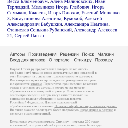
Весса Блюменбаум
,
Алёна Малиновских
,
Иван
Терлецкий
,
Мельников Игорь Глебович
,
Игорь
Семыкин
,
Классик
,
Игорь Гонохов
,
Евгений Мищенко
3
,
Багаутдинова Алевтина
,
Кумохоб
,
Алексей
Александрович Бабушкин
,
Александра Немтина
,
Станислав Сенькин-Рубанский
,
Александр Алексеев
21
,
Сергей Пагын
Авторы
Произведения
Рецензии
Поиск
Магазин
Вход для авторов
О портале
Стихи.ру
Проза.ру
Портал Стихи.ру предоставляет авторам возможность
свободной публикации своих литературных произведений в
сети Интернет на основании
пользовательского договора
.
Все авторские права на произведения принадлежат авторам
и охраняются
законом
. Перепечатка произведений возможна
только с согласия его автора, к которому вы можете
обратиться на его авторской странице. Ответственность за
тексты произведений авторы несут самостоятельно на
основании
правил публикации
и
законодательства
Российской Федерации
. Данные пользователей
обрабатываются на основании
Политики обработки персональных данных
.
Вы также можете посмотреть более подробную
информацию о портале
и
связаться с администрацией
.
Ежедневная аудитория портала Стихи.ру – порядка 200 тысяч
посетителей, которые в общей сумме просматривают более двух