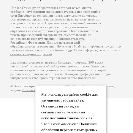
Портал Стихи.ру предоставляет авторам возможность
свободной публикации своих литературных произведений в
сети Интернет на основании
пользовательского договора
.
Все авторские права на произведения принадлежат авторам
и охраняются
законом
. Перепечатка произведений возможна
только с согласия его автора, к которому вы можете
обратиться на его авторской странице. Ответственность за
тексты произведений авторы несут самостоятельно на
основании
правил публикации
и
законодательства
Российской Федерации
. Данные пользователей
обрабатываются на основании
Политики обработки персональных данных
.
Вы также можете посмотреть более подробную
информацию о портале
и
связаться с администрацией
.
Ежедневная аудитория портала Стихи.ру – порядка 200 тысяч
посетителей, которые в общей сумме просматривают более двух
миллионов страниц по данным счетчика посещаемости, который
расположен справа от этого текста. В каждой графе указано по две
цифры: количество просмотров и количество посетителей.
© Все права принадлежат авторам, 2000-2026. Портал работает под
эгидой
Российского союза писателей
.
18+
Мы используем файлы cookie для
улучшения работы сайта.
Оставаясь на сайте, вы
соглашаетесь с условиями
использования файлов cookies.
Чтобы ознакомиться с Политикой
обработки персональных данных