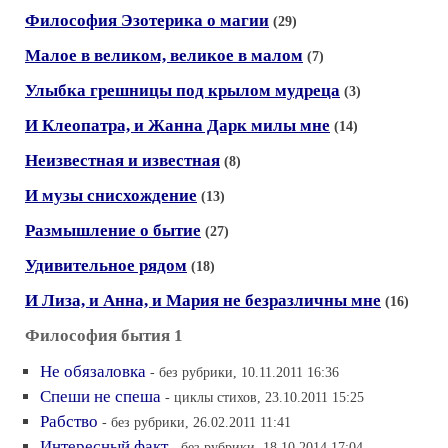
Философия Эзотерика о магии
(29)
Малое в великом, великое в малом
(7)
Улыбка грешницы под крылом мудреца
(3)
И Клеопатра, и Жанна Дарк милы мне
(14)
Неизвестная и известная
(8)
И музы снисхождение
(13)
Размышление о бытие
(27)
Удивительное рядом
(18)
И Лиза, и Анна, и Мария не безразличны мне
(16)
Философия бытия 1
Не обязаловка
- без рубрики, 10.11.2011 16:36
Спеши не спеша
- циклы стихов, 23.10.2011 15:25
Рабство
- без рубрики, 26.02.2011 11:41
Интересный факт
- без рубрики, 18.10.2014 17:04