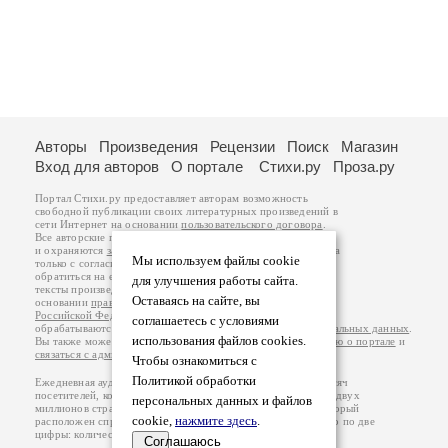
Авторы
Произведения
Рецензии
Поиск
Магазин
Вход для авторов
О портале
Стихи.ру
Проза.ру
Портал Стихи.ру предоставляет авторам возможность
свободной публикации своих литературных произведений в
сети Интернет на основании
пользовательского договора
.
Все авторские права на произведения принадлежат авторам
и охраняются
законом
. Перепечатка произведений возможна
Мы используем файлы cookie
только с согласия его автора, к которому вы можете
обратиться на его авторской странице. Ответственность за
для улучшения работы сайта.
тексты произведений авторы несут самостоятельно на
Оставаясь на сайте, вы
основании
правил публикации
и
законодательства
Российской Федерации
. Данные пользователей
соглашаетесь с условиями
обрабатываются на основании
Политики обработки персональных данных
.
использования файлов cookies.
Вы также можете посмотреть более подробную
информацию о портале
и
связаться с администрацией
.
Чтобы ознакомиться с
Политикой обработки
Ежедневная аудитория портала Стихи.ру – порядка 200 тысяч
посетителей, которые в общей сумме просматривают более двух
персональных данных и файлов
миллионов страниц по данным счетчика посещаемости, который
cookie,
нажмите здесь
.
расположен справа от этого текста. В каждой графе указано по две
цифры: количество просмотров и количество посетителей.
Соглашаюсь