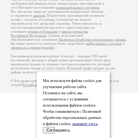
свободной публикации своих литературных произведений в
сети Интернет на основании
пользовательского договора
.
Все авторские права на произведения принадлежат авторам
и охраняются
законом
. Перепечатка произведений возможна
только с согласия его автора, к которому вы можете
обратиться на его авторской странице. Ответственность за
тексты произведений авторы несут самостоятельно на
основании
правил публикации
и
законодательства
Российской Федерации
. Данные пользователей
обрабатываются на основании
Политики обработки персональных данных
.
Вы также можете посмотреть более подробную
информацию о портале
и
связаться с администрацией
.
Ежедневная аудитория портала Стихи.ру – порядка 200 тысяч
посетителей, которые в общей сумме просматривают более двух
миллионов страниц по данным счетчика посещаемости, который
расположен справа от этого текста. В каждой графе указано по две
цифры: количество просмотров и количество посетителей.
Мы используем файлы cookie для
© Все права принадлежат авторам, 2000-2026. Портал работает под
эгидой
Российского союза писателей
.
18+
улучшения работы сайта.
Оставаясь на сайте, вы
соглашаетесь с условиями
использования файлов cookies.
Чтобы ознакомиться с Политикой
обработки персональных данных
и файлов cookie,
нажмите здесь
.
Соглашаюсь