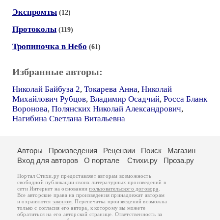
Экспромты
(12)
Протоколы
(119)
Тропиночка в Небо
(61)
Избранные авторы:
Николай Байбуза 2
,
Токарева Анна
,
Николай
Михайлович Рубцов
,
Владимир Осадчий
,
Росса Бланк
Воронова
,
Полянских Николай Александрович
,
Нагибина Светлана Витальевна
Авторы
Произведения
Рецензии
Поиск
Магазин
Вход для авторов
О портале
Стихи.ру
Проза.ру
Портал Стихи.ру предоставляет авторам возможность
свободной публикации своих литературных произведений в
сети Интернет на основании
пользовательского договора
.
Все авторские права на произведения принадлежат авторам
и охраняются
законом
. Перепечатка произведений возможна
только с согласия его автора, к которому вы можете
обратиться на его авторской странице. Ответственность за