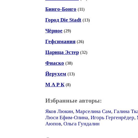
Бинго-Бонго
(11)
Город Die Stadt
(13)
Чёрное
(29)
Гефсимания
(26)
Царица Эстер
(32)
Фиаско
(38)
Йерухем
(13)
М А Р К
(8)
Избранные авторы:
Яков Люкин
,
Марселина Сам
,
Галина Тк
Люси Ефим-Олина
,
Игорь Гергенрёдер
,
Аюпов
,
Ольга Гундалин