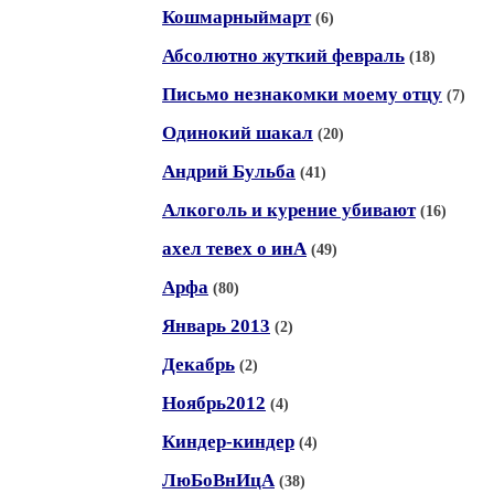
Кошмарныймарт
(6)
Абсолютно жуткий февраль
(18)
Письмо незнакомки моему отцу
(7)
Одинокий шакал
(20)
Андрий Бульба
(41)
Алкоголь и курение убивают
(16)
ахел тевех о инА
(49)
Арфа
(80)
Январь 2013
(2)
Декабрь
(2)
Ноябрь2012
(4)
Киндер-киндер
(4)
ЛюБоВнИцА
(38)