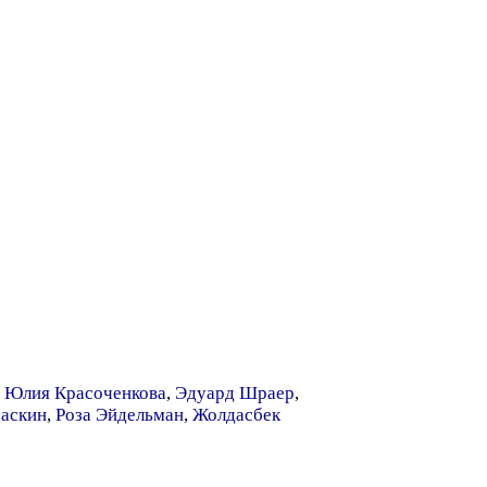
,
Юлия Красоченкова
,
Эдуард Шраер
,
Баскин
,
Роза Эйдельман
,
Жолдасбек