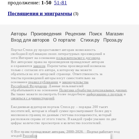
продолжение:
1-50
51-81
Посвящения и эпиграммы
(3)
Авторы
Произведения
Рецензии
Поиск
Магазин
Вход для авторов
О портале
Стихи.ру
Проза.ру
Портал Стихи.ру предоставляет авторам возможность
свободной публикации своих литературных произведений в
сети Интернет на основании
пользовательского договора
.
Все авторские права на произведения принадлежат авторам
и охраняются
законом
. Перепечатка произведений возможна
только с согласия его автора, к которому вы можете
обратиться на его авторской странице. Ответственность за
тексты произведений авторы несут самостоятельно на
основании
правил публикации
и
законодательства
Российской Федерации
. Данные пользователей
обрабатываются на основании
Политики обработки персональных данных
.
Вы также можете посмотреть более подробную
информацию о портале
и
связаться с администрацией
.
Ежедневная аудитория портала Стихи.ру – порядка 200 тысяч
посетителей, которые в общей сумме просматривают более двух
миллионов страниц по данным счетчика посещаемости, который
расположен справа от этого текста. В каждой графе указано по две
цифры: количество просмотров и количество посетителей.
© Все права принадлежат авторам, 2000-2026. Портал работает под
эгидой
Российского союза писателей
.
18+