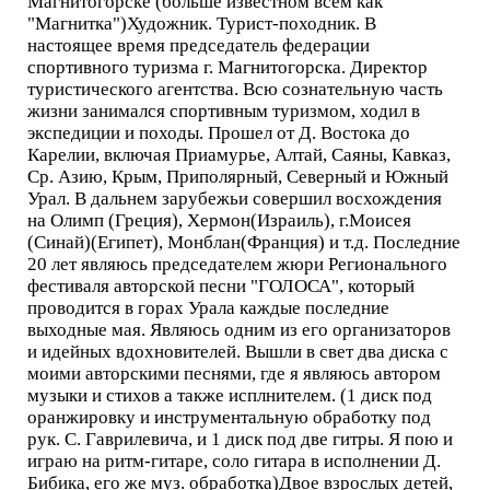
Магнитогорске (больше известном всем как
"Магнитка")Художник. Турист-походник. В
настоящее время председатель федерации
спортивного туризма г. Магнитогорска. Директор
туристического агентства. Всю сознательную часть
жизни занимался спортивным туризмом, ходил в
экспедиции и походы. Прошел от Д. Востока до
Карелии, включая Приамурье, Алтай, Саяны, Кавказ,
Ср. Азию, Крым, Приполярный, Северный и Южный
Урал. В дальнем зарубежьи совершил восхождения
на Олимп (Греция), Хермон(Израиль), г.Моисея
(Синай)(Египет), Монблан(Франция) и т.д. Последние
20 лет являюсь председателем жюри Регионального
фестиваля авторской песни "ГОЛОСА", который
проводится в горах Урала каждые последние
выходные мая. Являюсь одним из его организаторов
и идейных вдохновителей. Вышли в свет два диска с
моими авторскими песнями, где я являюсь автором
музыки и стихов а также исплнителем. (1 диск под
оранжировку и инструментальную обработку под
рук. С. Гаврилевича, и 1 диск под две гитры. Я пою и
играю на ритм-гитаре, соло гитара в исполнении Д.
Бибика, его же муз. обработка)Двое взрослых детей,