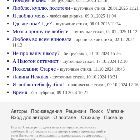
Пойдем в кино
- без рубрики, 03.11.2025 13:18
Люблю, куплю, полетели
- шуточные стихи, 20.01.2025 11:21
Я люблю меня
- любовная лирика, 09.01.2025 11:04
Где же она? Где?
- шуточные стихи, 08.01.2025 11:24
Мозги прошу не любите
- шуточные стихи, 02.01.2025 11:12
Любовь во всем виновата
- иронические стихи, 02.12.2024
11:13
Не про вашу школу?
- без рубрики, 21.10.2024 15:36
А Ньютон оптимист
- шуточные стихи, 17.10.2024 12:10
Пожелание Старче
- шуточные стихи, 11.10.2024 10:43
Лавина Нежная
- шуточные стихи, 10.10.2024 13:31
Я люблю тебя футбол!
- иронические стихи, 09.10.2024 12:16
Время
- без рубрики, 09.10.2024 10:21
Авторы
Произведения
Рецензии
Поиск
Магазин
Вход для авторов
О портале
Стихи.ру
Проза.ру
Портал Стихи.ру предоставляет авторам возможность
свободной публикации своих литературных произведений в
сети Интернет на основании
пользовательского договора
.
Все авторские права на произведения принадлежат авторам