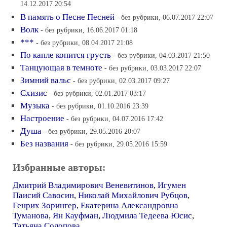
14.12.2017 20:54
В память о Песне Песней
- без рубрики, 06.07.2017 22:07
Волк
- без рубрики, 16.06.2017 01:18
***
- без рубрики, 08.04.2017 21:08
По капле копится грусть
- без рубрики, 04.03.2017 21:50
Танцующая в темноте
- без рубрики, 03.03.2017 22:07
Зимний вальс
- без рубрики, 02.03.2017 09:27
Схизис
- без рубрики, 02.01.2017 03:17
Музыка
- без рубрики, 01.10.2016 23:39
Настроение
- без рубрики, 04.07.2016 17:42
Душа
- без рубрики, 29.05.2016 20:07
Без названия
- без рубрики, 29.05.2016 15:59
Избранные авторы:
Дмитрий Владимирович Веневитинов
,
Игумен
Паисий Савосин
,
Николай Михайлович Рубцов
,
Генрих Зорингер
,
Екатерина Александровна
Туманова
,
Ян Кауфман
,
Людмила Тедеева Юсис
,
Татьяна Солопова