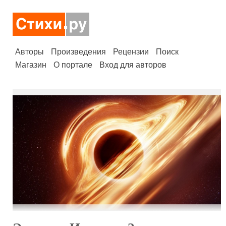
Авторы
Произведения
Рецензии
Поиск
Магазин
О портале
Вход для авторов