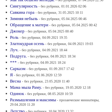
Сингулярность
- без рубрики, 01.01.2026 02:06
Савкина гора
- без рубрики, 31.05.2025 10:11
Зимняя небыль
- без рубрики, 05.04.2025 00:46
Обращение к матери
- без рубрики, 05.04.2025 00:42
Джокер
- без рубрики, 05.04.2025 00:40
Роль
- без рубрики, 04.09.2021 19:35
Златокудрая осень
- без рубрики, 04.09.2021 19:03
Луч.
- без рубрики, 04.09.2021 18:44
Подруга.
- без рубрики, 04.09.2021 18:34
***
- без рубрики, 04.09.2021 18:24
Сарказм
- без рубрики, 01.09.2017 17:42
Я
- без рубрики, 01.06.2020 12:59
Весна
- без рубрики, 23.05.2020 11:40
Мама мыла Раму.
- без рубрики, 19.05.2020 12:18
Одинок
- без рубрики, 08.05.2020 10:59
Размышления и максимы
- прозаические миниатюры,
29.04.2020 11:20
Детство
- без рубрики, 10.04.2020 13:32