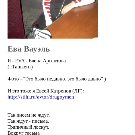
Ева Вауэль
Я - EVA - Елена Аргентова
(г.Ташкент)
Фото - "Это было недавно, это было давно" )
И это тоже я Евсей Катренов (ЛГ):
http://stihi.ru/avtor/drugoymen
Так писем не ждут,
Так ждут - письма.
Тряпичный лоскут,
Вокруг тесьма