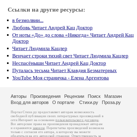
Ссылки на другие ресурсы:
в безмолвии...
Любовь Читает Андрей Кац Доктор
От ноты «До» до слова «Никогда» Читает Андрей Кац
Доктор
Читает Людмила Кацлер
Венчает строки тихий свет Читает Людмила Кацлер
Неспасёныши Читает Андрей Кац Доктор
Путалась тесьма Читает Клавдия Безматерных
YouTube Моя страничка - Елена Аргентова
Авторы
Произведения
Рецензии
Поиск
Магазин
Вход для авторов
О портале
Стихи.ру
Проза.ру
Портал Стихи.ру предоставляет авторам возможность
свободной публикации своих литературных произведений в
сети Интернет на основании
пользовательского договора
.
Все авторские права на произведения принадлежат авторам
и охраняются
законом
. Перепечатка произведений возможна
только с согласия его автора, к которому вы можете
обратиться на его авторской странице. Ответственность за