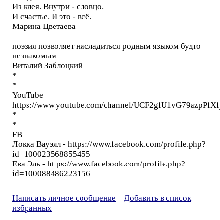
Из клея. Внутри - словцо.
И счастье. И это - всё.
Марина Цветаева
поэзия позволяет насладиться родным языком будто
незнакомым
Виталий Заблоцкий
*
*
YouTube
https://www.youtube.com/channel/UCF2gfU1vG79azpPfXf
*
*
FB
Локка Вауэлл - https://www.facebook.com/profile.php?
id=100023568855455
Ева Эль - https://www.facebook.com/profile.php?
id=100088486223156
Написать личное сообщение
Добавить в список
избранных