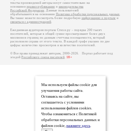
тексты произведений авторы несут самостоятельно на
основании
правил публикации
и
законодательства
Российской Федерации
. Данные пользователей
обрабатываются на основании
Политики обработки персональных данных
.
Вы также можете посмотреть более подробную
информацию о портале
и
связаться с администрацией
.
Ежедневная аудитория портала Стихи.ру – порядка 200 тысяч
посетителей, которые в общей сумме просматривают более двух
миллионов страниц по данным счетчика посещаемости, который
расположен справа от этого текста. В каждой графе указано по две
цифры: количество просмотров и количество посетителей.
© Все права принадлежат авторам, 2000-2026. Портал работает под
эгидой
Российского союза писателей
.
18+
Мы используем файлы cookie для
улучшения работы сайта.
Оставаясь на сайте, вы
соглашаетесь с условиями
использования файлов cookies.
Чтобы ознакомиться с Политикой
обработки персональных данных и
файлов cookie,
нажмите здесь
.