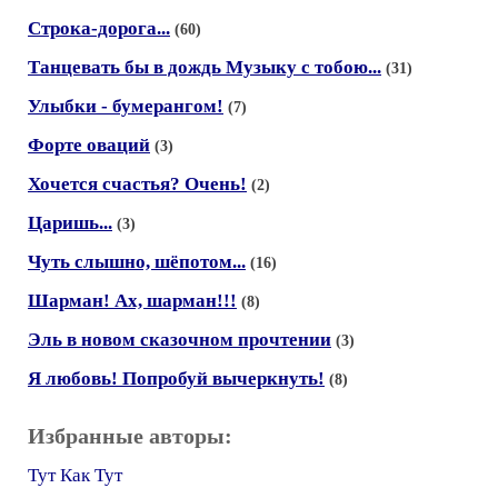
Строка-дорога...
(60)
Танцевать бы в дождь Музыку с тобою...
(31)
Улыбки - бумерангом!
(7)
Форте оваций
(3)
Хочется счастья? Очень!
(2)
Царишь...
(3)
Чуть слышно, шёпотом...
(16)
Шарман! Ах, шарман!!!
(8)
Эль в новом сказочном прочтении
(3)
Я любовь! Попробуй вычеркнуть!
(8)
Избранные авторы:
Тут Как Тут