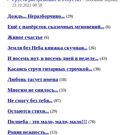
23.10.2021 08:58
Дождь... Неразборчиво...
(29)
Ещё с напёрсток сказочных мгновений...
(6)
Живое счастье
(6)
Земля без Неба книжка скучная...
(26)
И восемь нот, и восемь дней в неделе...
(43)
Касаясь струн гитарных строчкой...
(30)
Любовь тасует имена
(18)
Многим не снилось...
(33)
Не смогу без тебя...
(87)
Остаются стихи...
(29)
Полнеба - это мало, мало, мало!!!
(70)
Роняя нежность...
(13)