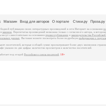
к
Магазин
Вход для авторов
О портале
Стихи.ру
Проза.ру
ободной публикации своих литературных произведений в сети Интернет на основании
п
ся
законом
. Перепечатка произведений возможна только с согласия его автора, к котором
ры несут самостоятельно на основании
правил публикации
и
законодательства Российско
ональных данных
. Вы также можете посмотреть более подробную
информацию о портал
тысяч посетителей, которые в общей сумме просматривают более двух миллионов страни
афе указано по две цифры: количество просмотров и количество посетителей.
работает под эгидой
Российского союза писателей
.
18+