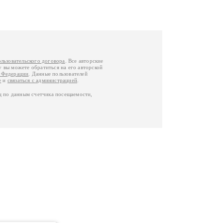
ользовательского договора
. Все авторские
у вы можете обратиться на его авторской
й Федерации
. Данные пользователей
е
и
связаться с администрацией
.
ц по данным счетчика посещаемости,