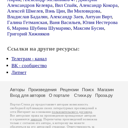
Александров Келевра
,
Вил Спайк
,
Александр Кокора
,
Алексей Шмелев
,
Вэнь Цин
,
Ви Миловидова
,
Владислав Бадалян
,
Александр Заев
,
Антуан Вирт
,
Галина Гетманская
,
Ваня Васильев
,
Юлия Нестерова
6
,
Марина Шубина Шумарико
,
Максим Бусин
,
Григорий Хижняков
Ссылки на другие ресурсы:
Телеграм - канал
ВК - сообщество
Литнет
Авторы
Произведения
Рецензии
Поиск
Магазин
Вход для авторов
О портале
Стихи.ру
Проза.ру
Портал Стихи.ру предоставляет авторам возможность
свободной публикации своих литературных произведений в
сети Интернет на основании
пользовательского договора
.
Все авторские права на произведения принадлежат авторам
и охраняются
законом
. Перепечатка произведений возможна
только с согласия его автора, к которому вы можете
обратиться на его авторской странице. Ответственность за