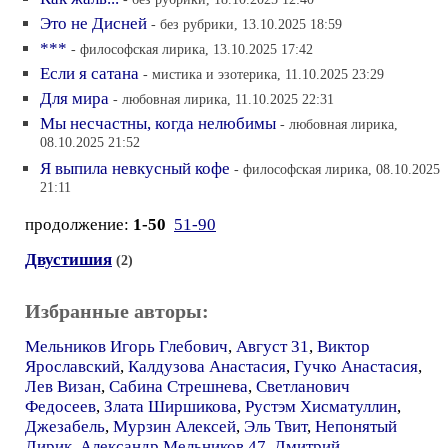
Это не Дисней
- без рубрики, 13.10.2025 18:59
***
- философская лирика, 13.10.2025 17:42
Если я сатана
- мистика и эзотерика, 11.10.2025 23:29
Для мира
- любовная лирика, 11.10.2025 22:31
Мы несчастны, когда нелюбимы
- любовная лирика,
08.10.2025 21:52
Я выпила невкусный кофе
- философская лирика, 08.10.2025
21:11
продолжение:
1-50
51-90
Двустишия
(2)
Избранные авторы:
Мельников Игорь Глебович
,
Август 31
,
Виктор
Ярославский
,
Калдузова Анастасия
,
Гучко Анастасия
,
Лев Визан
,
Сабина Стрешнева
,
Светланович
Федосеев
,
Злата Ширшикова
,
Рустэм Хисматуллин
,
Джезабель
,
Мурзин Алексей
,
Эль Твит
,
Непонятый
Лирик
,
Александр Мельников 47
,
Дмитрий