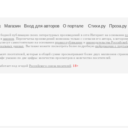
к
Магазин
Вход для авторов
О портале
Стихи.ру
Проза.ру
ободной публикации своих литературных произведений в сети Интернет на основании
п
ся
законом
. Перепечатка произведений возможна только с согласия его автора, к котором
ры несут самостоятельно на основании
правил публикации
и
законодательства Российско
ональных данных
. Вы также можете посмотреть более подробную
информацию о портал
тысяч посетителей, которые в общей сумме просматривают более двух миллионов страни
афе указано по две цифры: количество просмотров и количество посетителей.
работает под эгидой
Российского союза писателей
.
18+