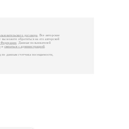
ользовательского договора
. Все авторские
у вы можете обратиться на его авторской
й Федерации
. Данные пользователей
е
и
связаться с администрацией
.
ц по данным счетчика посещаемости,