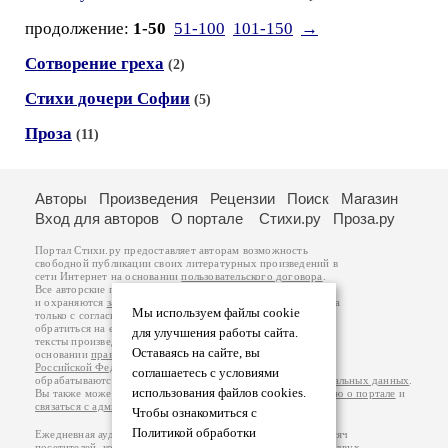
продолжение:
1-50
51-100
101-150
→
Сотворение греха
(2)
Стихи дочери Софии
(5)
Проза
(11)
Авторы
Произведения
Рецензии
Поиск
Магазин
Вход для авторов
О портале
Стихи.ру
Проза.ру
Портал Стихи.ру предоставляет авторам возможность
свободной публикации своих литературных произведений в
сети Интернет на основании
пользовательского договора
.
Все авторские права на произведения принадлежат авторам
и охраняются
законом
. Перепечатка произведений возможна
Мы используем файлы cookie
только с согласия его автора, к которому вы можете
обратиться на его авторской странице. Ответственность за
для улучшения работы сайта.
тексты произведений авторы несут самостоятельно на
Оставаясь на сайте, вы
основании
правил публикации
и
законодательства
Российской Федерации
. Данные пользователей
соглашаетесь с условиями
обрабатываются на основании
Политики обработки персональных данных
.
использования файлов cookies.
Вы также можете посмотреть более подробную
информацию о портале
и
связаться с администрацией
.
Чтобы ознакомиться с
Политикой обработки
Ежедневная аудитория портала Стихи.ру – порядка 200 тысяч
посетителей, которые в общей сумме просматривают более двух