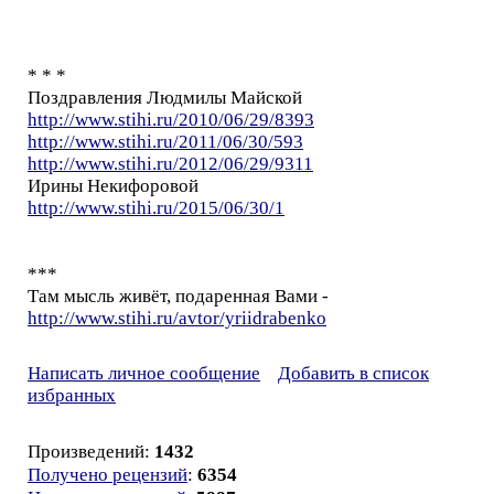
* * *
Поздравления Людмилы Майской
http://www.stihi.ru/2010/06/29/8393
http://www.stihi.ru/2011/06/30/593
http://www.stihi.ru/2012/06/29/9311
Ирины Некифоровой
http://www.stihi.ru/2015/06/30/1
***
Там мысль живёт, подаренная Вами -
http://www.stihi.ru/avtor/yriidrabenko
Написать личное сообщение
Добавить в список
избранных
Произведений:
1432
Получено рецензий
:
6354