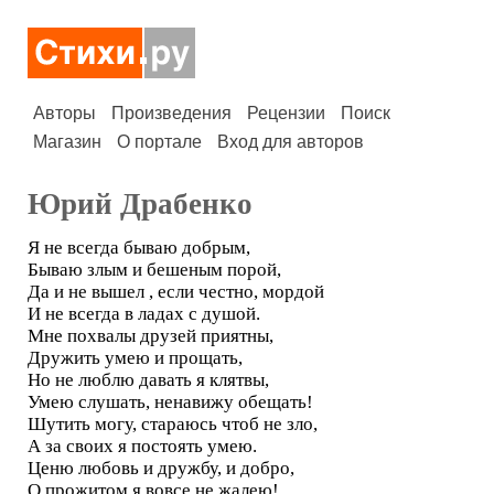
Авторы
Произведения
Рецензии
Поиск
Магазин
О портале
Вход для авторов
Юрий Драбенко
Я не всегда бываю добрым,
Бываю злым и бешеным порой,
Да и не вышел , если честно, мордой
И не всегда в ладах с душой.
Мне похвалы друзей приятны,
Дружить умею и прощать,
Но не люблю давать я клятвы,
Умею слушать, ненавижу обещать!
Шутить могу, стараюсь чтоб не зло,
А за своих я постоять умею.
Ценю любовь и дружбу, и добро,
О прожитом я вовсе не жалею!