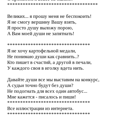
***********************************
Великих... я прошу меня не беспокоить!
Я не смогу вершину Вашу взять,
Я просто душу выложу порою,
А Вам моей души не запятнать!
********************************
Я не хочу картофельной медали,
Не понимаю души как сравнить..?
Кто пишет в счастий, а другой в печали,
У каждого своя в иголку вдета нить.
Давайте души все мы выставим на конкурс,
А судьи точно будут без души?
Не подогнать для всех один автобус...
Мне кажется - писалось и пиши!
********************************
Все иллюстрации из интернета.
********************************